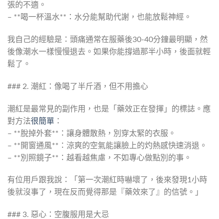
張的不適。
– **喝一杯溫水**：水分能幫助代謝，也能放鬆神經。
我自己的經驗是：頭痛通常在服藥後30-40分鐘最明顯，然
後像潮水一樣慢慢退去。如果你能撐過那半小時，後面就輕
鬆了。
### 2. 潮紅：像喝了半斤酒，但不用擔心
潮紅是最常見的副作用，也是「藥效正在發揮」的標誌。應
對方法
很簡單
：
– **脫掉外套**：讓身體散熱，別穿太緊的衣服。
– **開窗通風**：涼爽的空氣能讓臉上的灼熱感快速消退。
– **別照鏡子**：越看越焦慮，不如專心做點別的事。
有位用戶跟我說：「第一次潮紅時嚇壞了，後來發現1小時
後就沒事了，現在反而覺得那是『藥效來了』的信號。」
### 3. 惡心：空腹服用是大忌