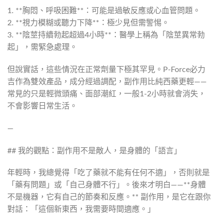
1. **胸悶、呼吸困難**：可能是過敏反應或心血管問題。
2. **視力模糊或聽力下降**：極少見但需警惕。
3. **陰莖持續勃起超過4小時**：醫學上稱為「陰莖異常勃
起」，需緊急處理。
但說實話，這些情況在正常劑量下極其罕見。P-Force必力
吉作為雙效產品，成分經過調配，副作用比純西藥更輕——
常見的只是輕微頭痛、面部潮紅，一般1-2小時就會消失，
不會影響日常生活。
—
## 我的觀點：副作用不是敵人，是身體的「語言」
年輕時，我總覺得「吃了藥就不能有任何不適」，否則就是
「藥有問題」或「自己身體不行」。後來才明白——**身體
不是機器，它有自己的節奏和反應。** 副作用，是它在跟你
對話：「這個新東西，我需要時間適應。」