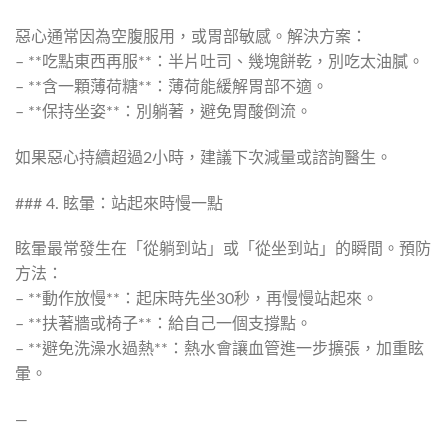
惡心通常因為空腹服用，或胃部敏感。解決方案：
– **吃點東西再服**：半片吐司、幾塊餅乾，別吃太油膩。
– **含一顆薄荷糖**：薄荷能緩解胃部不適。
– **保持坐姿**：別躺著，避免胃酸倒流。
如果惡心持續超過2小時，建議下次減量或諮詢醫生。
### 4. 眩暈：站起來時慢一點
眩暈最常發生在「從躺到站」或「從坐到站」的瞬間。預防
方法：
– **動作放慢**：起床時先坐30秒，再慢慢站起來。
– **扶著牆或椅子**：給自己一個支撐點。
– **避免洗澡水過熱**：熱水會讓血管進一步擴張，加重眩
暈。
—