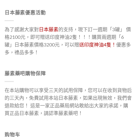
日本藤素優惠活動
為了感謝大家對
日本藤素
的支持，現下訂一週期「3罐」 價
格2100元，即可贈送印度神油2隻！！！購買兩週期「6
罐」日本藤素價格3200元，可以贈
送印度神油4隻！
優惠多
多，禮品多多！
藤素藥吧購物保障
在本站購物可以享受三天的試用保障，您可以在收到貨物后
的三天內，免費試用本站日本藤素，如果出現無效，我們會
退款給您！ 這是一家正品藥局網站敢給出大家的承諾，購
買正品日本藤素，請認準藤素藥吧！
购物车