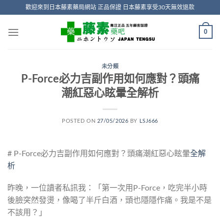
Skip
歡迎來到日本藤素藥局網站 正品保證 日本藤素享受30天無效退款
to
content
0
未分類
P-Force必力吉副作用如何應對？頭痛
潮紅惡心眩暈全解析
POSTED ON
27/05/2026
BY
LSJ666
# P-Force必力吉副作用如何應對？頭痛潮紅惡心眩暈
全解
析
昨晚，一位讀者私訊我：「第一次用P-Force，吃完半小時
後臉突然發燙，像喝了半斤白酒，頭也隱隱作痛。我是不是
不該用？」