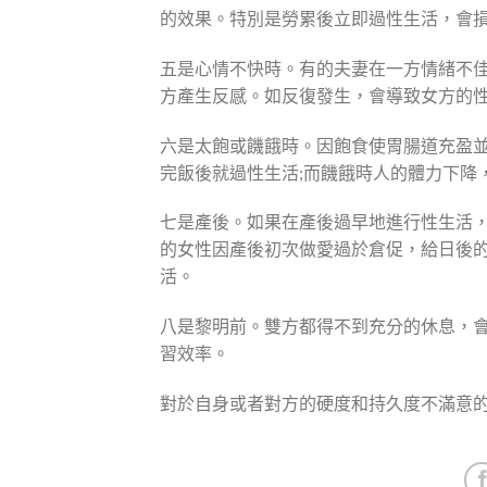
的效果。特別是勞累後立即過性生活，會
五是心情不快時。有的夫妻在一方情緒不
方產生反感。如反復發生，會導致女方的
六是太飽或饑餓時。因飽食使胃腸道充盈
完飯後就過性生活;而饑餓時人的體力下降
七是產後。如果在產後過早地進行性生活，
的女性因產後初次做愛過於倉促，給日後的
活。
八是黎明前。雙方都得不到充分的休息，會
習效率。
對於自身或者對方的硬度和持久度不滿意