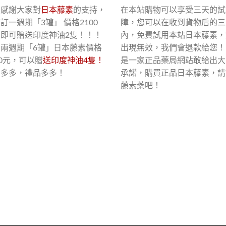
了感謝大家對
日本藤素
的支持，
在本站購物可以享受三天的試
訂一週期「3罐」 價格2100
障，您可以在收到貨物后的三
，即可贈送印度神油2隻！！！
內，免費試用本站日本藤素，
買兩週期「6罐」日本藤素價格
出現無效，我們會退款給您！
00元，可以贈
送印度神油4隻！
是一家正品藥局網站敢給出大
惠多多，禮品多多！
承諾，購買正品日本藤素，請
藤素藥吧！