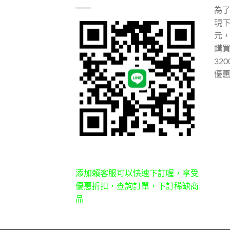
為
現下
元
購
32
優
添加賴客服可以快速下訂喔，享受
優惠折扣，查詢訂單，下訂稀缺商
品