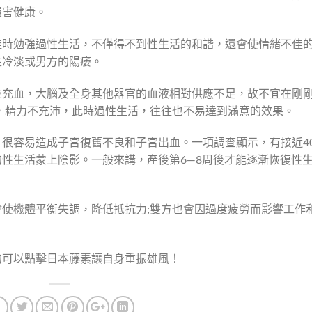
損害健康。
佳時勉強過性生活，不僅得不到性生活的和諧，還會使情緒不佳
性冷淡或男方的陽痿。
並充血，大腦及全身其他器官的血液相對供應不足，故不宜在剛
，精力不充沛，此時過性生活，往往也不易達到滿意的效果。
很容易造成子宮復舊不良和子宮出血。一項調查顯示，有接近4
性生活蒙上陰影。一般來講，產後第6—8周後才能逐漸恢復性
使機體平衡失調，降低抵抗力;雙方也會因過度疲勞而影響工作
的可以點擊日本藤素讓自身重振雄風！