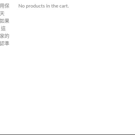
用保
No products in the cart.
天
如果
 這
家的
認準