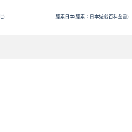
化)
藤素日本(藤素：日本遊戲百科全書)