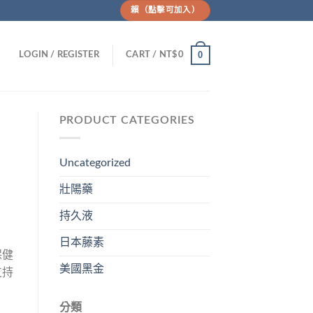
賴（點擊可加入）
0
LOGIN / REGISTER
CART /
NT$
0
PRODUCT CATEGORIES
Uncategorized
壯陽藥
持久液
日本藤素
保健
美國黑金
支持
分類