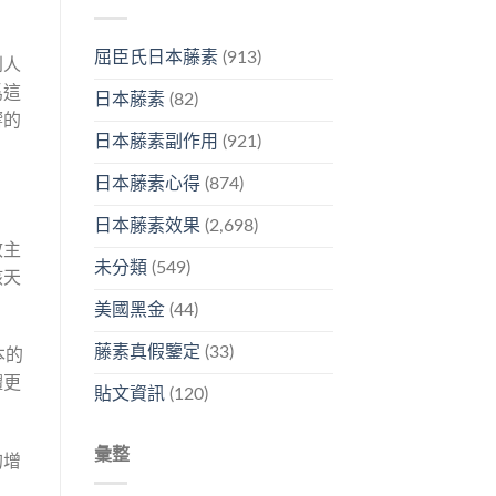
屈臣氏日本藤素
(913)
到人
爲這
日本藤素
(82)
響的
日本藤素副作用
(921)
日本藤素心得
(874)
日本藤素效果
(2,698)
效主
未分類
(549)
該天
美國黑金
(44)
藤素真假鑒定
(33)
本的
體更
貼文資訊
(120)
彙整
的增