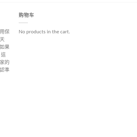
购物车
用保
No products in the cart.
天
如果
 這
家的
認準