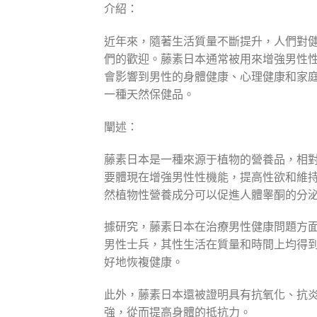
介紹：
近年來，隨著生活質量不斷提升，人們對
們的歡迎。藤素日本通常被用來增強男性
會影響到男性的身體健康、心理健康和家
一種天然保健品。
闡述：
藤素日本是一種來源于植物的營養品，相
要體現在增強男性性機能，提高性欲和維
然植物性營養成分可以促進人體睾酮的分
據研究，藤素日本在治療男性健康問題方面
男性士兵，其性生活在質量和時間上均得
好地恢複健康。
此外，藤素日本還被證明具有抗氧化、抗
強，從而提高身體的抵抗力。