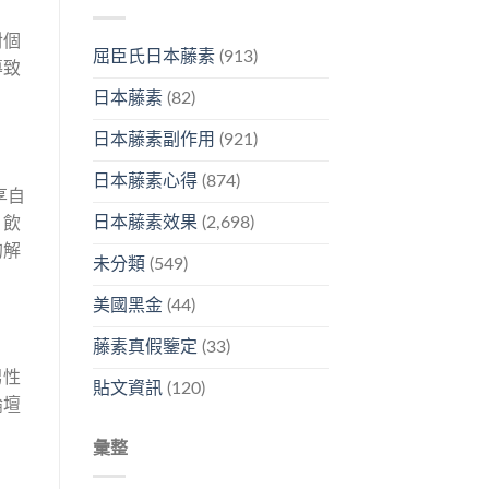
對個
屈臣氏日本藤素
(913)
導致
日本藤素
(82)
日本藤素副作用
(921)
日本藤素心得
(874)
享自
日本藤素效果
(2,698)
、飲
的解
未分類
(549)
美國黑金
(44)
藤素真假鑒定
(33)
男性
貼文資訊
(120)
論壇
彙整