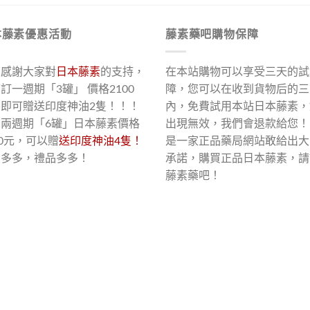
本藤素優惠活動
藤素藥吧購物保障
了感謝大家對
日本藤素
的支持，
在本站購物可以享受三天的試
訂一週期「3罐」 價格2100
障，您可以在收到貨物后的三
，即可贈送印度神油2隻！！！
內，免費試用本站日本藤素，
買兩週期「6罐」日本藤素價格
出現無效，我們會退款給您！
00元，可以贈
送印度神油4隻！
是一家正品藥局網站敢給出大
惠多多，禮品多多！
承諾，購買正品日本藤素，請
藤素藥吧！