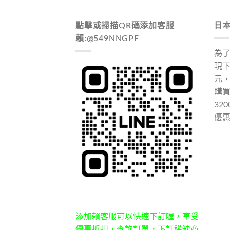
點擊或掃描QR碼添加客服
日
賴:@549NNGPF
為
現下
元
購
32
優
添加賴客服可以快速下訂喔，享受
優惠折扣，查詢訂單，下訂稀缺商