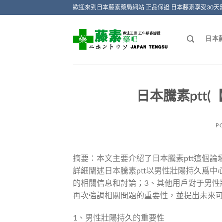
Skip
歡迎來到日本藤素藥局網站 正品保證 日本藤素享受30天
to
content
日本
日本騰素ptt(
P
摘要：本文主要介紹了日本騰素ptt這個
詳細闡述日本騰素ptt以男性壯陽持久爲中
的相關信息和討論；3、其他用戶對于男
再次強調相關問題的重要性，並提出未來
1、男性壯陽持久的重要性