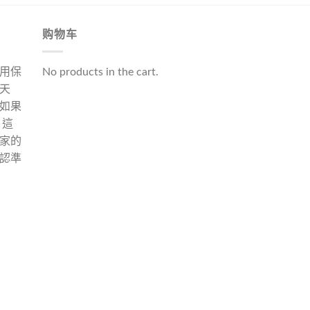
购物车
用保
No products in the cart.
天
如果
 這
家的
認準