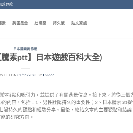
無效退款
藤素
美國黑金
壯陽藥
持久液
貼文資訊
日本藤素副作用
【騰素ptt】日本遊戲百科大全)
OSTED ON
02/11/2023
BY
LSJ666
論壇的特點和吸引力，並提供了有關背景信息。接下來，將從三個
心的內容，包括：1、男性壯陽持久的重要性；2、日本騰素ptt提
性壯陽持久的觀點和經驗分享。最後，總結文章的主要觀點和結論
可能的研究方向。