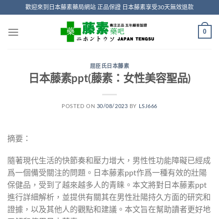
Skip
歡迎來到日本藤素藥局網站 正品保證 日本藤素享受30天無效退款
to
content
0
屈臣氏日本藤素
日本藤素ppt(藤素：女性美容聖品)
POSTED ON
30/08/2023
BY
LSJ666
摘要：
隨著現代生活的快節奏和壓力增大，男性性功能障礙已經成
爲一個備受關注的問題。日本藤素ppt作爲一種有效的壯陽
保健品，受到了越來越多人的青睐。本文將對日本藤素ppt
進行詳細解析，並提供有關其在男性壯陽持久方面的研究和
證據，以及其他人的觀點和建議。本文旨在幫助讀者更好地