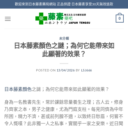
Skip
歡迎來到日本藤素藥局網站 正品保證 日本藤素享受30天無效退款
to
content
0
未分類
日本藤素顏色之謎；為何它能帶來如
此顯著的效果？
POSTED ON
13/04/2026
BY
LSJ666
日本藤素顏色
之謎；為何它能帶來如此顯著的效果？
身為一名教書先生，常於課餘思量養生之理；古人云，修身
乃齊家之本，男子之健康，尤為門庭支柱。每見同儕為中年
所困，精力不濟，甚或前列腺不適，以致終日愁眉，何嘗不
令人慨嘆？此非獨一人之私事，實關乎一家之安樂。近日聞