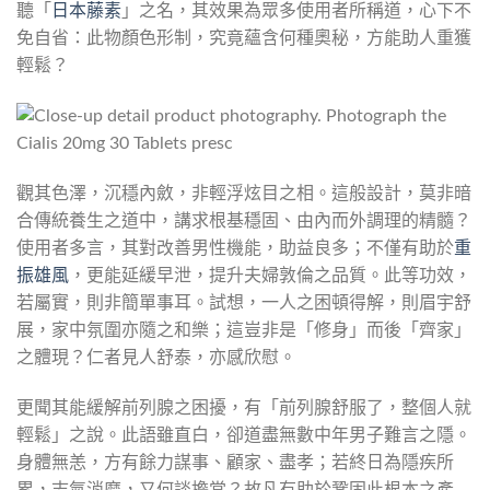
聽「
日本藤素
」之名，其效果為眾多使用者所稱道，心下不
免自省：此物顏色形制，究竟蘊含何種奧秘，方能助人重獲
輕鬆？
觀其色澤，沉穩內斂，非輕浮炫目之相。這般設計，莫非暗
合傳統養生之道中，講求根基穩固、由內而外調理的精髓？
使用者多言，其對改善男性機能，助益良多；不僅有助於
重
振雄風
，更能延緩早泄，提升夫婦敦倫之品質。此等功效，
若屬實，則非簡單事耳。試想，一人之困頓得解，則眉宇舒
展，家中氛圍亦隨之和樂；這豈非是「修身」而後「齊家」
之體現？仁者見人舒泰，亦感欣慰。
更聞其能緩解前列腺之困擾，有「前列腺舒服了，整個人就
輕鬆」之說。此語雖直白，卻道盡無數中年男子難言之隱。
身體無恙，方有餘力謀事、顧家、盡孝；若終日為隱疾所
累，志氣消磨，又何談擔當？故凡有助於鞏固此根本之產