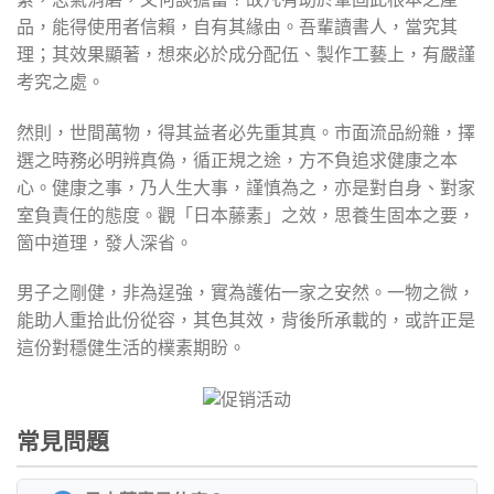
品，能得使用者信賴，自有其緣由。吾輩讀書人，當究其
理；其效果顯著，想來必於成分配伍、製作工藝上，有嚴謹
考究之處。
然則，世間萬物，得其益者必先重其真。市面流品紛雜，擇
選之時務必明辨真偽，循正規之途，方不負追求健康之本
心。健康之事，乃人生大事，謹慎為之，亦是對自身、對家
室負責任的態度。觀「日本藤素」之效，思養生固本之要，
箇中道理，發人深省。
男子之剛健，非為逞強，實為護佑一家之安然。一物之微，
能助人重拾此份從容，其色其效，背後所承載的，或許正是
這份對穩健生活的樸素期盼。
常見問題