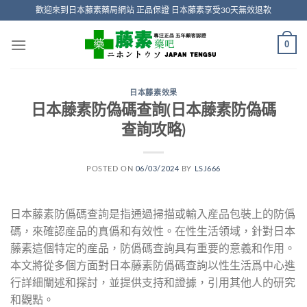
Skip
歡迎來到日本藤素藥局網站 正品保證 日本藤素享受30天無效退款
to
content
0
日本藤素效果
日本藤素防偽碼查詢(日本藤素防偽碼
查詢攻略)
POSTED ON
06/03/2024
BY
LSJ666
日本藤素防僞碼查詢是指通過掃描或輸入産品包裝上的防僞
碼，來確認産品的真僞和有效性。在性生活領域，針對日本
藤素這個特定的産品，防僞碼查詢具有重要的意義和作用。
本文將從多個方面對日本藤素防僞碼查詢以性生活爲中心進
行詳細闡述和探討，並提供支持和證據，引用其他人的研究
和觀點。