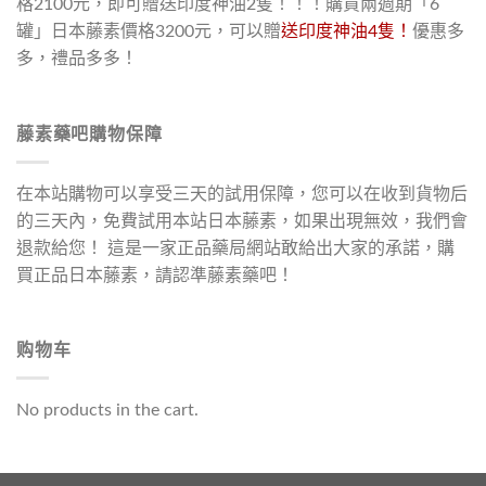
格2100元，即可贈送印度神油2隻！！！購買兩週期「6
罐」日本藤素價格3200元，可以贈
送印度神油4隻！
優惠多
多，禮品多多！
藤素藥吧購物保障
在本站購物可以享受三天的試用保障，您可以在收到貨物后
的三天內，免費試用本站日本藤素，如果出現無效，我們會
退款給您！ 這是一家正品藥局網站敢給出大家的承諾，購
買正品日本藤素，請認準藤素藥吧！
购物车
No products in the cart.