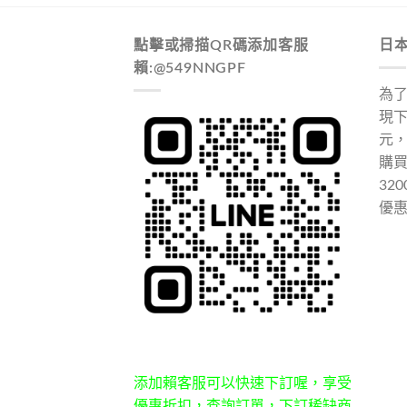
點擊或掃描QR碼添加客服
日
賴:@549NNGPF
為
現下
元
購
32
優
添加賴客服可以快速下訂喔，享受
優惠折扣，查詢訂單，下訂稀缺商