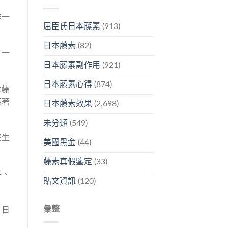
送一
屈臣氏日本藤素
(913)
日本藤素
(82)
，一
日本藤素副作用
(921)
日本藤素心得
(874)
本藤
顯著
日本藤素效果
(2,698)
未分類
(549)
産生
美國黑金
(44)
藤素真假鑒定
(33)
平、
貼文資訊
(120)
彙整
，日