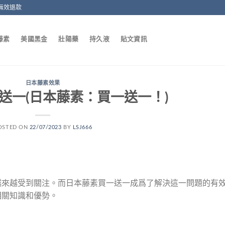
無效退款
藤素
美國黑金
壯陽藥
持久液
貼文資訊
日本藤素效果
送一(日本藤素：買一送一！)
OSTED ON
22/07/2023
BY
LSJ666
越來越受到關注。而日本藤素買一送一成爲了解決這一問題的有
相關知識和優勢。