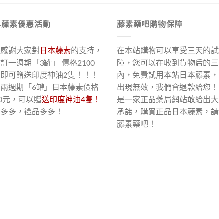
本藤素優惠活動
藤素藥吧購物保障
了感謝大家對
日本藤素
的支持，
在本站購物可以享受三天的試
訂一週期「3罐」 價格2100
障，您可以在收到貨物后的三
，即可贈送印度神油2隻！！！
內，免費試用本站日本藤素，
買兩週期「6罐」日本藤素價格
出現無效，我們會退款給您！
00元，可以贈
送印度神油4隻！
是一家正品藥局網站敢給出大
惠多多，禮品多多！
承諾，購買正品日本藤素，請
藤素藥吧！