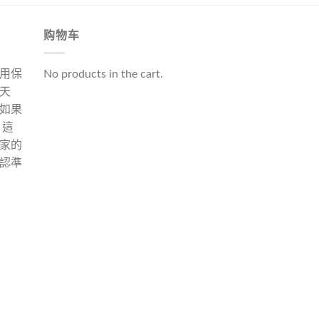
购物车
用保
No products in the cart.
天
如果
 這
家的
認準