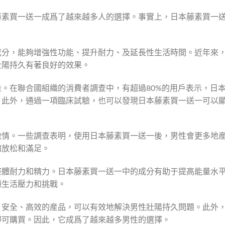
藤素買一送一成爲了越來越多人的選擇。事實上，日本藤素買一
。
成分，能夠增強性功能、提升耐力、及延長性生活時間。近年來
壯陽持久有著良好的效果。
。在聯合國組織的消費者調查中，有超過80%的用戶表示，日
。此外，通過一項臨床試驗，也可以發現日本藤素買一送一可以
激情。一些調查表明，使用日本藤素買一送一後，男性會更多地
加放松和滿足。
整體耐力和精力。日本藤素買一送一中的成分有助于提高能量水
種生活壓力和挑戰。
、安全、高效的産品，可以有效地解決男性壯陽持久問題。此外
即可購買。因此，它成爲了越來越多男性的選擇。