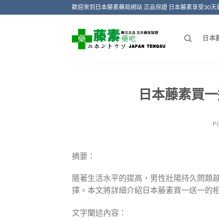
Skip
歡迎來到日本藤素藥局網站 正品保證 日本藤素享受30天
to
content
日本
日本藤素買一
P
摘要：
隨著生活水平的提高，男性壯陽持久問題
擇。本文將詳細介紹日本藤素買一送一的
文字闡述內容：