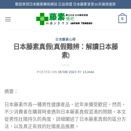
Skip
歡迎來到日本藤素藥局網站 正品保證 日本藤素享受30天無效退款
to
content
0
日本藤素心得
日本藤素真假(真假難辨：解讀日本藤
素)
POSTED ON
18/08/2023
BY
LSJ666
摘要：
日本藤素作爲一種男性健康産品，近年來備受歡迎。然而，
不少消費者在購買時會遇到日本藤素真假混淆的問題。本文
從男性壯陽持久的角度，詳細闡述了日本藤素真假的區分方
法，以及真正有效的壯陽産品推薦。