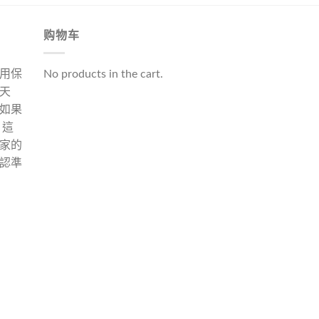
购物车
用保
No products in the cart.
天
如果
 這
家的
認準