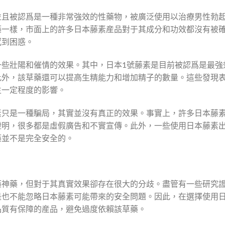
並且被認爲是一種非常強效的性藥物，被廣泛使用以治療男性勃
藥一樣，市面上的許多日本藤素産品對于其成分和功效都沒有被
感到困惑。
一些壯陽和催情的效果。其中，日本1號藤素是目前被認爲是最強
此外，該草藥還可以提高生精能力和增加精子的數量。這些發現
生一定程度的影響。
素只是一種騙局，其實並沒有真正的效果。事實上，許多日本藤
證明，很多都是虛假廣告和不實宣傳。此外，一些使用日本藤素
藥並不是完全安全的。
藥神藥，但對于其真實效果卻存在很大的分歧。盡管有一些研究
是也不能忽略日本藤素可能帶來的安全問題。因此，在選擇使用
品質有保障的産品，避免過度依賴該草藥。