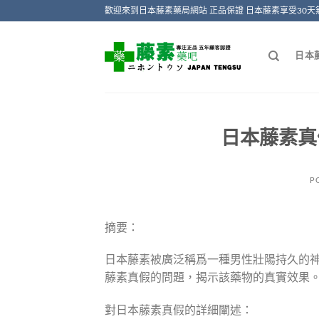
Skip
歡迎來到日本藤素藥局網站 正品保證 日本藤素享受30天
to
content
日本
日本藤素真
P
摘要：
日本藤素被廣泛稱爲一種男性壯陽持久的
藤素真假的問題，揭示該藥物的真實效果
對日本藤素真假的詳細闡述：