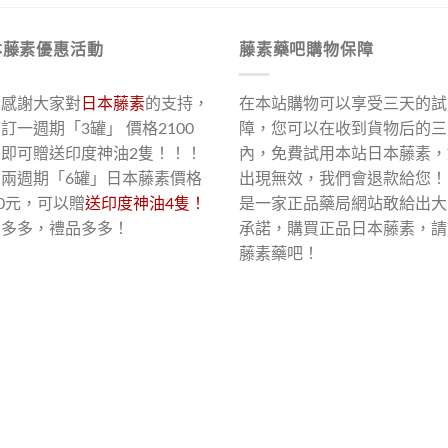
本藤素優惠活動
藤素藥吧購物保障
了感謝大家對
日本藤素
的支持，
在本站購物可以享受三天的試
訂一週期「3罐」 價格2100
障，您可以在收到貨物后的三
，即可贈送印度神油2隻！！！
內，免費試用本站日本藤素，
買兩週期「6罐」日本藤素價格
出現無效，我們會退款給您！
00元，可以贈
送印度神油4隻！
是一家正品藥局網站敢給出大
惠多多，禮品多多！
承諾，購買正品日本藤素，請
藤素藥吧！