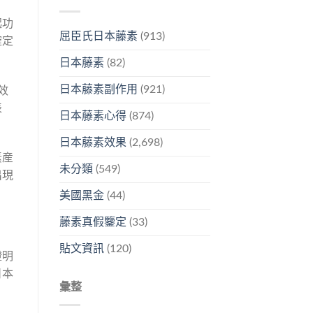
起功
屈臣氏日本藤素
(913)
確定
日本藤素
(82)
日本藤素副作用
(921)
效
表
日本藤素心得
(874)
日本藤素效果
(2,698)
素産
未分類
(549)
出現
美國黑金
(44)
藤素真假鑒定
(33)
貼文資訊
(120)
證明
日本
彙整