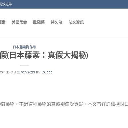
無效退款
藤素
美國黑金
壯陽藥
持久液
貼文資訊
日本藤素副作用
假(日本藤素：真假大揭秘)
OSTED ON
20/07/2023
BY
LSJ666
神奇藥物，不過這種藥物的真僞卻備受質疑。本文旨在詳細探討
。