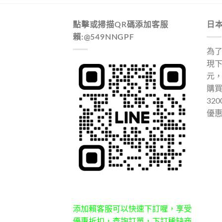
點擊或掃描QR碼添加客服
日
賴:@549NNGPF
為
現下
元
購
32
優
添加賴客服可以快速下訂喔，享受
優惠折扣，查詢訂單，下訂稀缺商