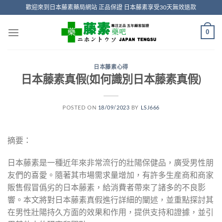
Skip
歡迎來到日本藤素藥局網站 正品保證 日本藤素享受30天無效退款
to
content
0
日本藤素心得
日本藤素真假(如何識別日本藤素真假)
POSTED ON
18/09/2023
BY
LSJ666
摘要：
日本藤素是一種近年來非常流行的壯陽保健品，廣受男性朋
友們的喜愛。隨著其市場需求量增加，有許多生産商和商家
販售假冒僞劣的日本藤素，給消費者帶來了諸多的不良影
響。本文將對日本藤素真假進行詳細的闡述，並重點探討其
在男性壯陽持久方面的效果和作用，提供支持和證據，並引