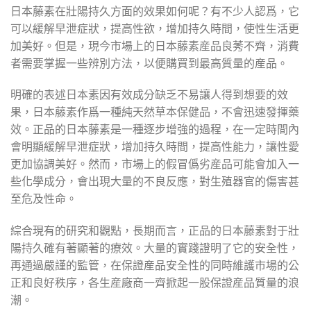
日本藤素在壯陽持久方面的效果如何呢？有不少人認爲，它
可以緩解早泄症狀，提高性欲，增加持久時間，使性生活更
加美好。但是，現今市場上的日本藤素産品良莠不齊，消費
者需要掌握一些辨別方法，以便購買到最高質量的産品。
明確的表述日本素因有效成分缺乏不易讓人得到想要的效
果，日本藤素作爲一種純天然草本保健品，不會迅速發揮藥
效。正品的日本藤素是一種逐步增強的過程，在一定時間內
會明顯緩解早泄症狀，增加持久時間，提高性能力，讓性愛
更加協調美好。然而，市場上的假冒僞劣産品可能會加入一
些化學成分，會出現大量的不良反應，對生殖器官的傷害甚
至危及性命。
綜合現有的研究和觀點，長期而言，正品的日本藤素對于壯
陽持久確有著顯著的療效。大量的實踐證明了它的安全性，
再通過嚴謹的監管，在保證産品安全性的同時維護市場的公
正和良好秩序，各生産廠商一齊掀起一股保證産品質量的浪
潮。