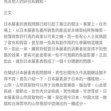
用其他人的研究和觀點。
正文：
日本藤素的真假問題已經引起了廣泛的關注。事實上，在市
場上，以日本藤素名義所銷售的産品並非總是純粹無雜質，
給懂得欺詐行爲的商家以可乘之機。而一些有心人士就搞起
了冒充和假冒，甚至將一些具有副作用的化學藥物混雜其
中。如此一來，購買到假冒日本藤素的消費者就是得不到想
要的效果，更有可能會帶來一些不可預期的負面影響。正因
如此，識別日本藤素真假成了一個十分關鍵的問題。
在闡述日本藤素真假問題時，男性壯陽持久作爲關鍵話題不
得不提。首先介紹一下，日本藤素源于日本的一種植物——
山奈。山奈提取物可以用于治療血管擴張、腦血管、心血管
疾病、關節炎、女性內分泌疾病、男性陽痿、早泄等症。日
本藤素是山奈提取物的一種，是從現今日本、中國大陸、韓
國和台灣等地的山奈根部中提煉出的一種成分。