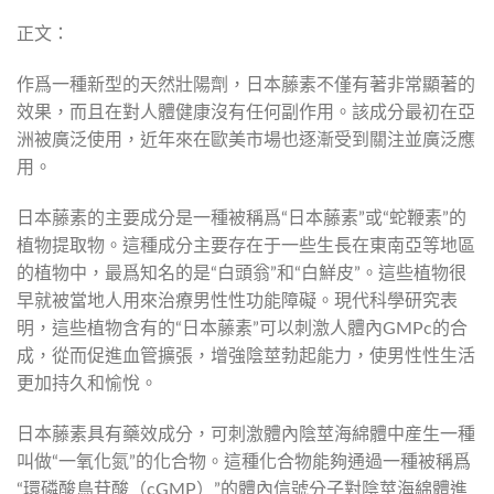
正文：
作爲一種新型的天然壯陽劑，日本藤素不僅有著非常顯著的
效果，而且在對人體健康沒有任何副作用。該成分最初在亞
洲被廣泛使用，近年來在歐美市場也逐漸受到關注並廣泛應
用。
日本藤素的主要成分是一種被稱爲“日本藤素”或“蛇鞭素”的
植物提取物。這種成分主要存在于一些生長在東南亞等地區
的植物中，最爲知名的是“白頭翁”和“白鮮皮”。這些植物很
早就被當地人用來治療男性性功能障礙。現代科學研究表
明，這些植物含有的“日本藤素”可以刺激人體內GMPc的合
成，從而促進血管擴張，增強陰莖勃起能力，使男性性生活
更加持久和愉悅。
日本藤素具有藥效成分，可刺激體內陰莖海綿體中産生一種
叫做“一氧化氮”的化合物。這種化合物能夠通過一種被稱爲
“環磷酸鳥苷酸（cGMP）”的體內信號分子對陰莖海綿體進