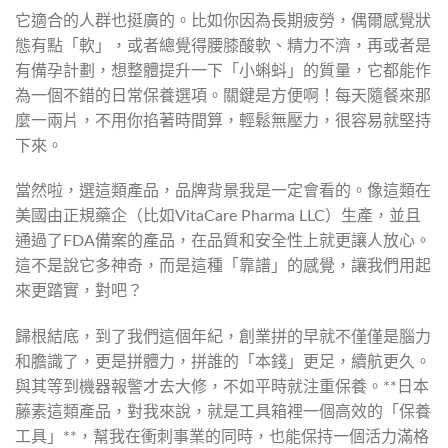
它適合的人群也挺廣的。比如你因為長期疲勞，偶爾感覺狀
態有點「軟」，或者總覺得腰膝酸軟、精力不濟，再或者是
有備孕計劃，想整體提升一下「小蝌蚪」的質量，它都能作
為一個不錯的日常保養選項。關鍵是方便啊！每天隨餐來那
麼一兩片，不用你掐著時間算，輕鬆無壓力，很容易就堅持
下來。
當然啦，選這類產品，品牌背景我是一定會看的。像這類在
美國由正規藥企（比如VitaCare Pharma LLC）生產，並且
通過了FDA備案的產品，在品質和安全性上就更讓人放心。
這不是說它多神奇，而是這種「靠譜」的感覺，讓我們用起
來更踏實，對吧？
歸根結底，到了我們這個年紀，創業拼的早就不僅僅是腦力
和膽識了，更是拼體力，拼誰的「本錢」更足，續航更久。
與其等到機器報警才去大修，不如平時就注重保養。**日本
藤素這類產品，對我來說，就是工具箱裡一個高效的「保養
工具」**，幫我在衝刺事業的同時，也能保持一個活力滿格