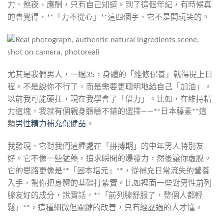
力、熬夜、應酬，只有自己知道。到了這個年紀，有時候真
的會覺得，**「力不從心」**這四個字，它不是開玩笑的。
尤其是我們男人，一過35，身體的「維修保養」就得提上日
程。不是說你不行了，而是需要更聰明地給自己「加油」。
以前我可能硬扛，現在我學會了「借力」。比如，在維持精
力這塊，我就有個親身體驗不錯的選擇——**日本藤素**這
類
男性精力補充保健品
。
我發現，它對我們這種處在「拼搏期」的中年男人特別友
好。它不像一些猛藥，追求瞬間的爆發力，然後讓你虛脫。
它的思路更像是**「固本培元」**，從補充日常流失的營養
入手，幫你把身體的基礎打紮實。比如裡面一些對男性前列
腺友好的成分，說實話，**「前列腺舒服了，整個人都輕
鬆」**，這種細微但關鍵的改善，只有經歷過的人才懂。