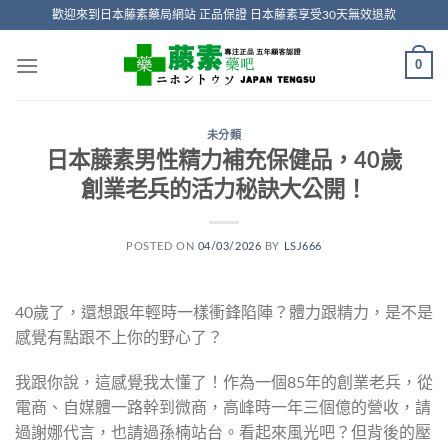
Skip
歡迎來到日本藤素藥局網站 正品保證 日本藤素享受30天無效退款
to
content
0
未分類
日本藤素男性精力補充保健品，40歲
創業老兵的活力秘訣大公開！
POSTED ON
04/03/2026
BY
LSJ666
40歲了，還想跟年輕時一樣衝鋒陷陣？體力跟精力，是不是
感覺有點跟不上你的野心了？
我跟你說，這感覺我太懂了！作為一個85年的創業老兵，從
電商、自媒體一路幹到微商，高峰時一年三個億的營收，請
過謝娜代言，也請過孫楠站台。看起來風光吧？但背後的壓