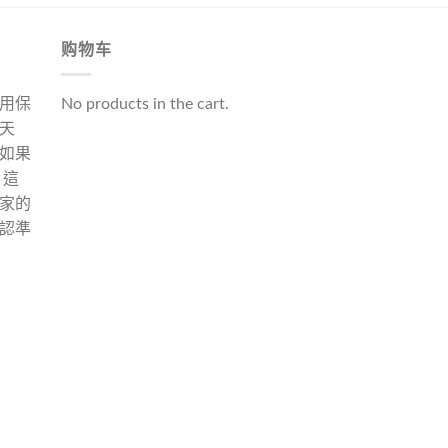
购物车
用保
No products in the cart.
天
如果
 這
家的
認準