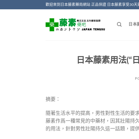
Skip
歡迎來到日本藤素藥局網站 正品保證 日本藤素享受30天
to
content
日本
日本藤素用法(“
P
摘要：
隨著生活水平的提高，男性對性生活的要
藤素作爲一種常見的中藥材，因其壯陽持
的用法，針對男性壯陽持久這一話題，提