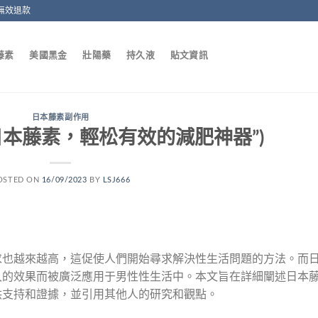
無效退款
藤素
美國黑金
壯陽藥
持久液
貼文資訊
日本藤素副作用
日本藤素，輕松有效的減肥神器”)
OSTED ON
16/09/2023
BY
LSJ666
求也越來越高，這促使人們開始尋求解決性生活問題的方法。而
久的效果而被廣泛應用于男性性生活中。本文旨在詳細闡述日本
供支持和證據，並引用其他人的研究和觀點。