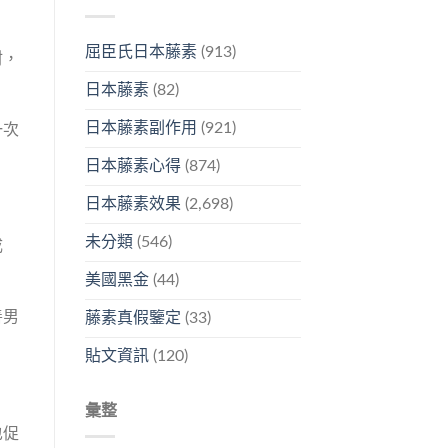
屈臣氏日本藤素
(913)
材，
日本藤素
(82)
日本藤素副作用
(921)
一次
。
日本藤素心得
(874)
日本藤素效果
(2,698)
未分類
(546)
成
美國黑金
(44)
善男
藤素真假鑒定
(33)
貼文資訊
(120)
彙整
也促