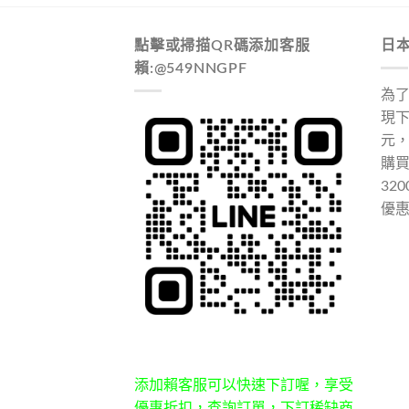
點擊或掃描QR碼添加客服
日
賴:@549NNGPF
為
現下
元
購
32
優
添加賴客服可以快速下訂喔，享受
優惠折扣，查詢訂單，下訂稀缺商