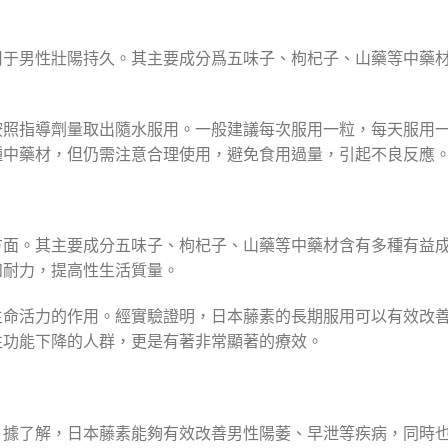
用于男性壯陽持久。其主要成分爲五味子、枸杞子、山藥等中藥
按照指導劑量取出隨水服用。一般建議每次服用一粒，每天服用
種中藥材，但仍需注意合理使用，避免食用過量，引起不良反應
方面。其主要成分五味子、枸杞子、山藥等中藥材含有多種有益
和耐力，提高性生活質量。
生命活力的作用。經實驗證明，日本藤素的長期服用可以有效改
性功能下降的人群，更是有著非常顯著的療效。
。據了解，日本藤素能夠有效改善男性陽萎、早泄等疾病，同時