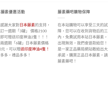
本藤素優惠活動
藤素藥吧購物保障
了感謝大家對
日本藤素
的支持，
在本站購物可以享受三天的試
訂一週期「3罐」 價格2100
障，您可以在收到貨物后的三
，即可贈送印度神油2隻！！！
內，免費試用本站日本藤素，
買兩週期「6罐」日本藤素價格
出現無效，我們會退款給您！
00元，可以贈
送印度神油4隻！
是一家正品藥局網站敢給出大
惠多多，禮品多多！
承諾，購買正品日本藤素，請
藤素藥吧！