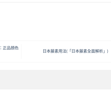
：正品顔色
日本藤素用法(「日本藤素全面解析」)