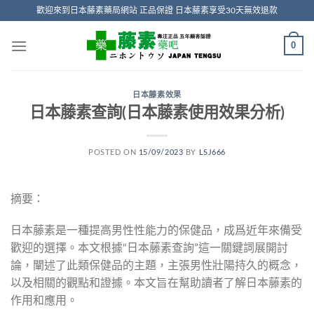
Skip
歡迎來到日本藤素藥局網站 正品保證 日本藤素享受30天無效退款
to
content
0
日本藤素效果
日本藤素查詢(日本藤素使用效果分析)
POSTED ON
15/09/2023
BY
LSJ666
摘要：
日本藤素是一種提高男性性能力的保健品，成爲近年來備受
歡迎的選擇。本文根據“日本藤素查詢”這一關鍵詞展開討
論，闡述了此類保健品的主題，主張男性壯陽持久的概念，
以及相關的觀點和證據。本文旨在幫助讀者了解日本藤素的
作用和應用。