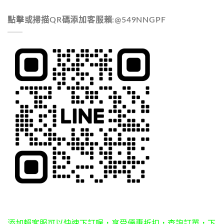
點擊或掃描QR碼添加客服賴:@549NNGPF
添加賴客服可以快速下訂喔，享受優惠折扣，查詢訂單，下