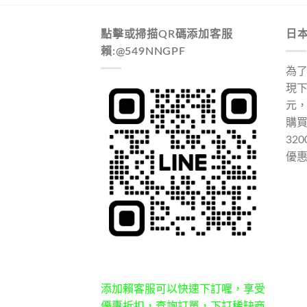
點擊或掃描QR碼添加客服
日
賴:@549NNGPF
為
現下
元
購
32
優
添加賴客服可以快速下訂喔，享受
優惠折扣，查詢訂單，下訂稀缺商