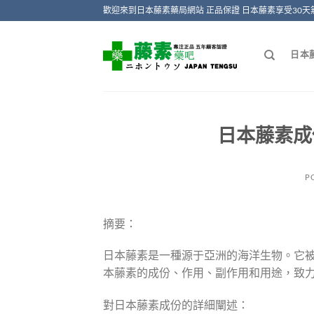
Skip
歡迎來到日本藤素藥局網站 正品保證 日本藤素享受30天
to
content
日本
日本藤素成
P
摘要：
日本藤素是一種源于亞洲的海洋生物。它
本藤素的成份、作用、副作用和用途，致
對日本藤素成份的詳細闡述：