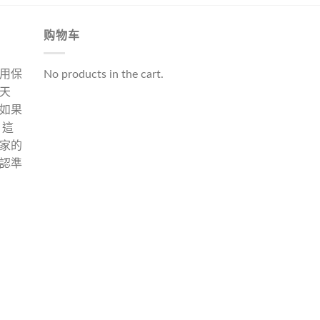
购物车
用保
No products in the cart.
天
如果
 這
家的
認準