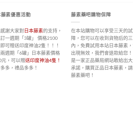
本藤素優惠活動
藤素藥吧購物保障
了感謝大家對
日本藤素
的支持，
在本站購物可以享受三天的試
訂一週期「3罐」 價格2100
障，您可以在收到貨物后的三
，即可贈送印度神油2隻！！！
內，免費試用本站日本藤素，
買兩週期「6罐」日本藤素價格
出現無效，我們會退款給您！
00元，可以贈
送印度神油4隻！
是一家正品藥局網站敢給出大
惠多多，禮品多多！
承諾，購買正品日本藤素，請
藤素藥吧！