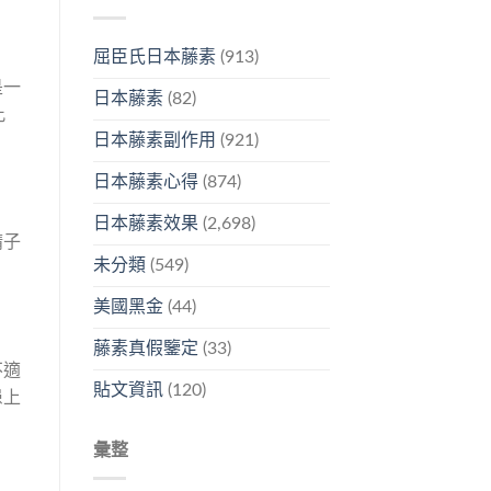
屈臣氏日本藤素
(913)
是一
日本藤素
(82)
此
日本藤素副作用
(921)
日本藤素心得
(874)
日本藤素效果
(2,698)
精子
未分類
(549)
美國黑金
(44)
藤素真假鑒定
(33)
不適
貼文資訊
(120)
患上
彙整