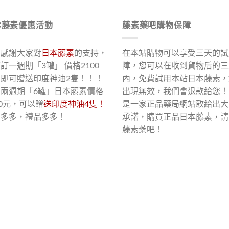
本藤素優惠活動
藤素藥吧購物保障
了感謝大家對
日本藤素
的支持，
在本站購物可以享受三天的試
訂一週期「3罐」 價格2100
障，您可以在收到貨物后的三
，即可贈送印度神油2隻！！！
內，免費試用本站日本藤素，
買兩週期「6罐」日本藤素價格
出現無效，我們會退款給您！
00元，可以贈
送印度神油4隻！
是一家正品藥局網站敢給出大
惠多多，禮品多多！
承諾，購買正品日本藤素，請
藤素藥吧！