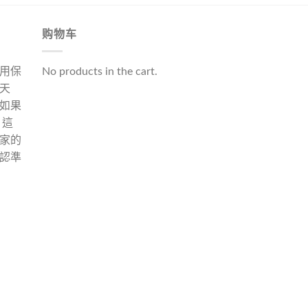
购物车
用保
No products in the cart.
天
如果
 這
家的
認準