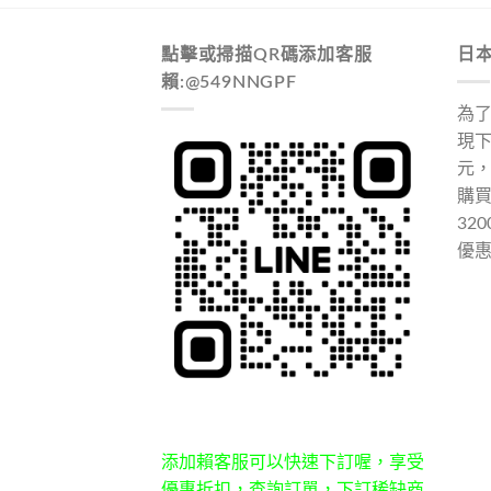
點擊或掃描QR碼添加客服
日
賴:@549NNGPF
為
現下
元
購
32
優
添加賴客服可以快速下訂喔，享受
優惠折扣，查詢訂單，下訂稀缺商