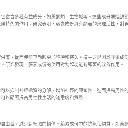
，它富含多種有益成分，如黃酮類、生物堿等。這些成分通過調
壯陽持久的作用。研究表明，藤素成份具有顯著的藥理活性，對
液供應，從而使陰莖勃起更加堅硬和持久。這主要是因爲藤素成
性。研究發現，藤素成份的使用對勃起功能有顯著的改善作用。
它可以抑制神經遞質的分解，增加神經的興奮性，進而提高男性
用可以顯著提高男性性生活的滿意度和質量。
的自由基，減少對細胞的損傷。藤素成份中的抗氧化物質，如黃