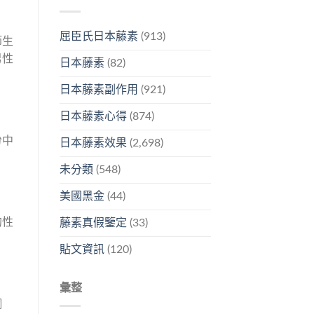
屈臣氏日本藤素
(913)
節生
男性
日本藤素
(82)
日本藤素副作用
(921)
日本藤素心得
(874)
份中
日本藤素效果
(2,698)
未分類
(548)
美國黑金
(44)
的性
藤素真假鑒定
(33)
貼文資訊
(120)
彙整
酮