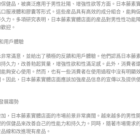
的保健品，被廣泛應用于男性壯陽、增強性欲等方面。日本藤素
括口服液體和膠囊等形式。這些産品具有高效的成分組合，能夠
持久力。多項研究表明，日本藤素實體店面的産品對男性性功能
的歡迎。
和用戶體驗
示非常滿意，並給出了積極的反饋和用戶體驗。他們認爲日本藤
和持久力，改善勃起質量，增強性欲和性滿足感。此外，消費者
們能夠安心使用。然而，也有一些消費者在使用過程中沒有明顯
關。因此，日本藤素實體店面應該加強産品信息的宣傳以及提供
發展趨勢
增加，日本藤素實體店面的市場前景非常廣闊。越來越多的男性
理的保健品來改善自己的性能力和持久力。同時，隨著市場需求
産品線和改進現有産品。