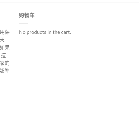
购物车
用保
No products in the cart.
天
如果
 這
家的
認準