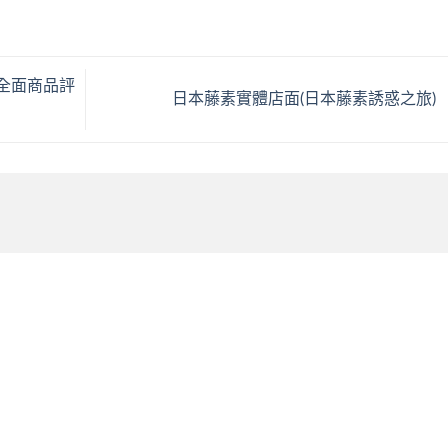
全面商品評
日本藤素實體店面(日本藤素誘惑之旅)