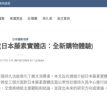
無效退款
藤素
美國黑金
壯陽藥
持久液
貼文資訊
日本藤素效果
(日本藤素實體店：全新購物體驗)
OSTED ON
28/02/2024
BY
LSJ666
壯陽持久功能吸引了廣大消費者。本文旨在通過介紹日本藤素實
分將從三個方面對日本藤素實體店面以男性壯陽持久爲中心進行
後，文章將總結主要觀點和結論，並提出未來的研究方向或建議