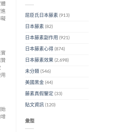
實體
促進
屈臣氏日本藤素
(913)
障礙
日本藤素
(82)
日本藤素副作用
(921)
日本藤素心得
(874)
素實
日本藤素效果
(2,698)
還贊
效
未分類
(546)
使用
美國黑金
(44)
藤素真假鑒定
(33)
貼文資訊
(120)
開始
的增
彙整