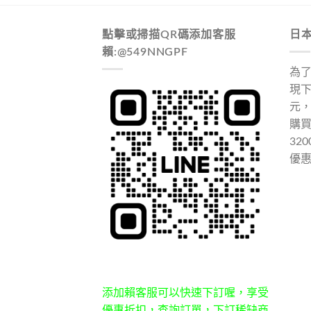
點擊或掃描QR碼添加客服
日
賴:@549NNGPF
為
現下
元
購
32
優
添加賴客服可以快速下訂喔，享受
優惠折扣，查詢訂單，下訂稀缺商