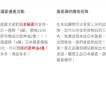
本藤素優惠活動
藤素藥吧購物保障
了感謝大家對
日本藤素
的支持，
在本站購物可以享受三天的試
訂一週期「3罐」 價格2100
障，您可以在收到貨物后的三
，即可贈送印度神油2隻！！！
內，免費試用本站日本藤素，
買兩週期「6罐」日本藤素價格
出現無效，我們會退款給您！
00元，可以贈
送印度神油4隻！
是一家正品藥局網站敢給出大
惠多多，禮品多多！
承諾，購買正品日本藤素，請
藤素藥吧！