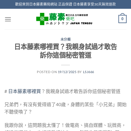
Skip
歡迎來到日本藤素藥局網站 正品保證 日本藤素享受30天無效退款
to
content
0
未分類
日本藤素哪裡買？我親身試過才敢告
訴你這個秘密管道
POSTED ON
19/12/2025
BY
LSJ666
#
日本藤素哪裡買
？我親身試過才敢告訴你這個秘密管道
兄弟們，有沒有覺得過了40歲，身體的某些「小兄弟」開始
不聽使喚了？
我跟你說，這問題我太懂了！做電商、搞自媒體、玩微商，