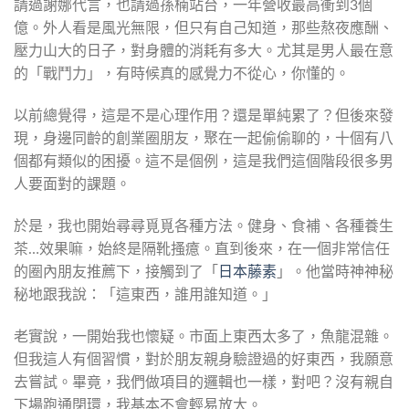
請過謝娜代言，也請過孫楠站台，一年營收最高衝到3個
億。外人看是風光無限，但只有自己知道，那些熬夜應酬、
壓力山大的日子，對身體的消耗有多大。尤其是男人最在意
的「戰鬥力」，有時候真的感覺力不從心，你懂的。
以前總覺得，這是不是心理作用？還是單純累了？但後來發
現，身邊同齡的創業圈朋友，聚在一起偷偷聊的，十個有八
個都有類似的困擾。這不是個例，這是我們這個階段很多男
人要面對的課題。
於是，我也開始尋尋覓覓各種方法。健身、食補、各種養生
茶…效果嘛，始終是隔靴搔癔。直到後來，在一個非常信任
的圈內朋友推薦下，接觸到了「
日本藤素
」。他當時神神秘
秘地跟我說：「這東西，誰用誰知道。」
老實說，一開始我也懷疑。市面上東西太多了，魚龍混雜。
但我這人有個習慣，對於朋友親身驗證過的好東西，我願意
去嘗試。畢竟，我們做項目的邏輯也一樣，對吧？沒有親自
下場跑通閉環，我基本不會輕易放大。