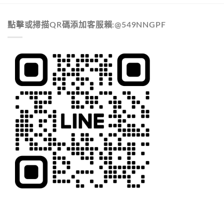
點擊或掃描QR碼添加客服賴:@549NNGPF