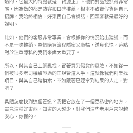
道的，它最大的特點就是「貨源正」。他們對品控抓得非常
嚴，因為做的都是熟客和口碑推薦，根本不敢賣假貨砸自己
招牌。我始終相信，好東西自己會說話，回頭客就是最好的
證明。
比如，他們的客服非常專業，會根據你的情況給出建議，而
不是一味推銷。整個購買流程隱密又順暢，送貨也快，這點
對於注重隱私的我們來說太重要了。
所以，與其自己上網亂找，冒著買到假貨的風險，不如從一
個被很多老司機驗證過的正規管道入手。這就像我們創業找
項目，與其自己瞎摸索，不如跟著已經拿到結果的人走，對
吧？
具體怎麼找到這個管道？我把它放在了一個更私密的地方。
畢竟這種好東西，知道的人越少，對我們這些老用戶來說越
安心，你懂的。