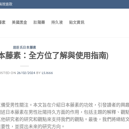
無效退款
藤素
美國黑金
壯陽藥
持久液
貼文資訊
屈臣氏日本藤素
本藤素：全方位了解與使用指南)
OSTED ON
26/02/2024
BY
LSJ666
直備受男性關注。本文旨在介紹日本藤素的功效，引發讀者的興
闡述日本藤素在男性壯陽持久方面的作用，包括主題的解釋、觀
其他研究者的研究和觀點來支持我們的觀點。最後，我們將總結
重要性，並提出未來的研究方向。