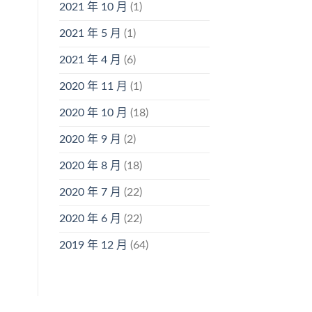
2021 年 10 月
(1)
2021 年 5 月
(1)
2021 年 4 月
(6)
2020 年 11 月
(1)
2020 年 10 月
(18)
2020 年 9 月
(2)
2020 年 8 月
(18)
2020 年 7 月
(22)
2020 年 6 月
(22)
2019 年 12 月
(64)