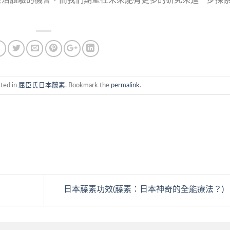
生活體驗的機會，而我們期望在未來能有更多的研究來進一步探
sted in
屈臣氏日本藤素
. Bookmark the
permalink
.
日本藤素功效(藤素：日本神奇的全能療法？)