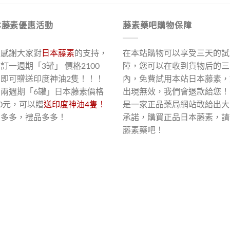
本藤素優惠活動
藤素藥吧購物保障
了感謝大家對
日本藤素
的支持，
在本站購物可以享受三天的試
訂一週期「3罐」 價格2100
障，您可以在收到貨物后的三
，即可贈送印度神油2隻！！！
內，免費試用本站日本藤素，
買兩週期「6罐」日本藤素價格
出現無效，我們會退款給您！
00元，可以贈
送印度神油4隻！
是一家正品藥局網站敢給出大
惠多多，禮品多多！
承諾，購買正品日本藤素，請
藤素藥吧！