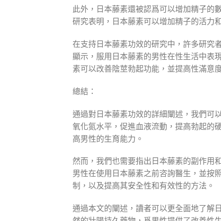
此外，日本藤素還被認爲可以增加精子的
研究表明，日本藤素可以增加精子的活力
在支持日本藤素功效的研究中，許多研究者
顯示，服用日本藤素的男性在性生活中表
素可以改善陰莖勃起功能，並提高性滿意
總結：
通過對日本藤素功效的詳細闡述，我們可
氧化氮水平，促進血液流動，提高勃起的
高男性的生育能力。
然而，我們也需要指出日本藤素的副作用
男性在使用日本藤素之前咨詢醫生，並按
制，以及提高其安全性和有效性的方法。
通過本文的闡述，讀者可以更全面地了解