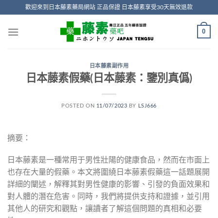
Skip
歡迎來到日本藤素藥局網站 正品保證 日本藤素享受30天無效退款
to
content
0
日本藤素副作用
日本藤素假藥(日本藤素：鑒別真僞)
POSTED ON
11/07/2023
BY
LSJ666
摘要：
日本藤素是一種常用于男性壯陽的健康食品，然而在市面上
也存在大量的假藥。本文將圍繞日本藤素假藥這一話題展開
詳細的闡述，解釋其對男性健康的影響、引發的負面效果和
對人體的潛在危害。同時，我們將提供支持和證據，並引用
其他人的研究和觀點，讓讀者了解這個問題的真相和必要