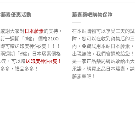
本藤素優惠活動
藤素藥吧購物保障
了感謝大家對
日本藤素
的支持，
在本站購物可以享受三天的試
訂一週期「3罐」 價格2100
障，您可以在收到貨物后的三
，即可贈送印度神油2隻！！！
內，免費試用本站日本藤素，
買兩週期「6罐」日本藤素價格
出現無效，我們會退款給您！
00元，可以贈
送印度神油4隻！
是一家正品藥局網站敢給出大
惠多多，禮品多多！
承諾，購買正品日本藤素，請
藤素藥吧！