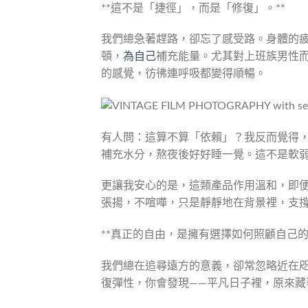
**這不是「捷徑」，而是「修復」。**
我們總急著趕路，卻忘了感受路。身體的
頓，
為自己
補充能量。尤其對上班族男性
的感覺，彷彿連呼吸都變得順暢。
有人問：這算不算「依賴」？我反而覺得
補充水分，熬夜後好好睡一覺。這不是軟
更讓我安心的是，這類產品作用溫和，即
張揚，不喧嘩，只是靜靜地在背景裡，支
**真正的自由，是擁有選擇如何照顧自己的
我們總在追尋遠方的意義，卻常忽略近在
復彈性，你會發現——平凡日子裡，原來藏