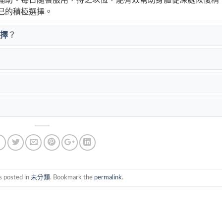
輔助。每日隨餐服用，持之以恆，能有效幫助身體從深處恢復精
己的積極選擇。
擇
？
s posted in
未分類
. Bookmark the
permalink
.