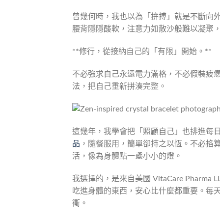
曾幾何時，我也以為「拚搏」就是不斷向
腰背隱隱酸軟，注意力如散沙般難以凝聚
**修行，從接納自己的「有限」開始。**
不必強求自己永遠電力滿格，不必假裝疲
法，把自己重新拼湊完整。
這幾年，我學會把「照顧自己」也排進每
品
，隨餐服用，簡單卻持之以恆。不必掐
活，像為身體點一盞小小的燈。
我選擇的，是來自美國 VitaCare Phar
吃進身體的東西，安心比什麼都重要。每
衝。