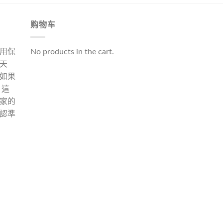
购物车
用保
No products in the cart.
天
如果
 這
家的
認準