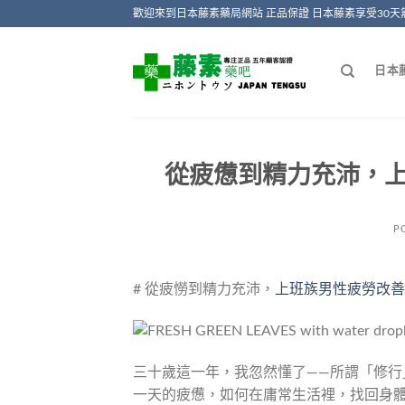
Skip
歡迎來到日本藤素藥局網站 正品保證 日本藤素享受30天
to
content
日本
從疲憊到精力充沛，
P
# 從疲憦到精力充沛，
上班族男性疲勞改善
三十歲這一年，我忽然懂了——所謂「修
一天的疲憊，如何在庸常生活裡，找回身