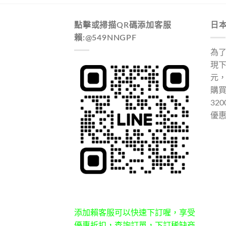
點擊或掃描QR碼添加客服
日
賴:@549NNGPF
為
現下
元
購
32
優
添加賴客服可以快速下訂喔，享受
優惠折扣，查詢訂單，下訂稀缺商