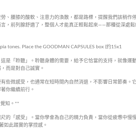
疲勞、腰膝的酸軟、注意力的渙散，都是路標，提醒我們該稍作
而言，前列腺舒適了，整個人才能真正輕鬆起來——那種從深處鬆
，這是「聆聽」。聆聽身體的需要，給予它恰當的支持，就像運
弱，而是對自己誠實。
便有些微感受，也通常在短時間內自然消退，不影響日常節奏。
撐著你繼續前行。
覺知。**
咫尺的「感受」。當你學會為自己的精力負責，當你從疲憊中慢
著如此踏實的掌控感。