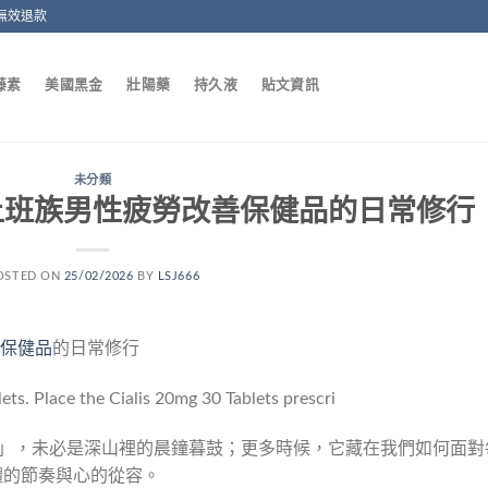
無效退款
藤素
美國黑金
壯陽藥
持久液
貼文資訊
未分類
上班族男性疲勞改善保健品的日常修行
OSTED ON
25/02/2026
BY
LSJ666
保健品
的日常修行
行」，未必是深山裡的晨鐘暮鼓；更多時候，它藏在我們如何面對
體的節奏與心的從容。