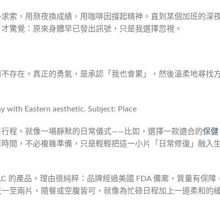
外求索，用熬夜換成績，用咖啡因撐起精神。直到某個加班的深
，才驚覺：原來身體早已發出訊號，只是我選擇忽視。
憊不存在。真正的勇氣，是承認「我也會累」，然後溫柔地尋找
日行程。就像一場靜默的日常儀式——比如，選擇一款適合的
保健
算時間，不必複雜準備，只是輕輕把這一小片「日常修復」融入
ma LLC 的產品。理由很純粹：品牌經過美國 FDA 備案，質量有保障
天一至兩片，隨餐或空腹皆可，就像為忙碌日程加上一道柔和的