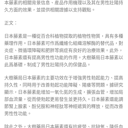
本藤素的相關背景信息、産品作用機理以及其在男性壯陽持
久方面的效果，並提供相關證據以支持觀點。
正文：
日本藤素是一種從百合科植物提取的植物性物質，具有多種
藥理作用。日本藤素可作爲纖維化組織溶解酶的替代品，對
炎症、微循環障礙和肥胖等病症有良好的治療效果。此外，
日本藤素還有提高男性性功能的作用。大樹藥局日本藤素以
此爲基礎，制成了男性壯陽持久的保健品。
大樹藥局日本藤素的主要功效在于增強男性勃起能力、提高
持久性，同時用于改善勃起功能障礙、陽痿等問題。據研究
顯示，日本藤素能增加一氧化氮的生成，擴張血管，增加局
部血流量，從而使勃起更易發生並更持久。日本藤素還能調
節腎上腺素、酚兒胺和神經肽等神經遞質的釋放，從而改善
男性性功能。
除此之外，大樹藥局日本藤素還有抗疲勞、抗缺氧、降低血