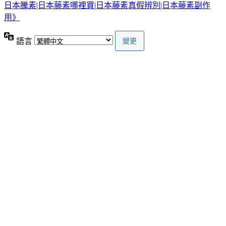
日本騰素|日本藤素哪裡買|日本藤素真假辨別|日本藤素副作
用》
語言