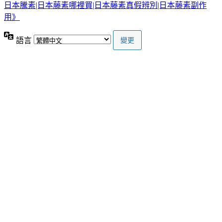
日本騰素|日本藤素哪裡買|日本藤素真假辨別|日本藤素副作
用》
語言