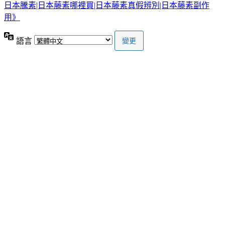
日本騰素|日本藤素哪裡買|日本藤素真假辨別|日本藤素副作
用》
語言