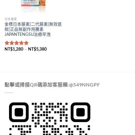
日本藤素
金標日本藤素|二代藤素|無效退
款|正品無副作用騰素
JAPANTENGSU治療早洩
NT$
1,280
–
NT$
5,380
Rated
5.00
out of 5
點擊或掃描QR碼添加客服賴:@549NNGPF