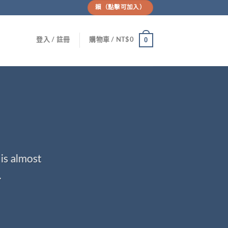
賴（點擊可加入）
0
登入 / 註冊
購物車 /
NT$
0
is almost
.