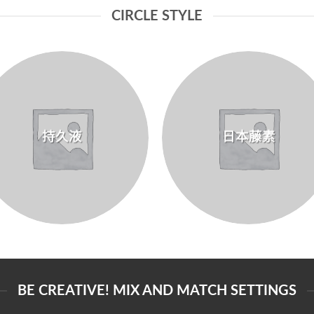
CIRCLE STYLE
持久液
日本藤素
BE CREATIVE! MIX AND MATCH SETTINGS