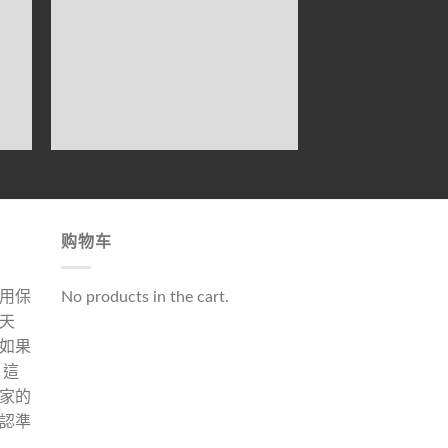
购物车
用保
No products in the cart.
天
如果
 這
家的
認準