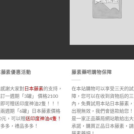
美國黑金
本藤素優惠活動
藤素藥吧購物保障
了感謝大家對
日本藤素
的支持，
在本站購物可以享受三天的試
訂一週期「3罐」 價格2100
障，您可以在收到貨物后的三
，即可贈送印度神油2隻！！！
內，免費試用本站日本藤素，
買兩週期「6罐」日本藤素價格
出現無效，我們會退款給您！
00元，可以贈
送印度神油4隻！
是一家正品藥局網站敢給出大
惠多多，禮品多多！
承諾，購買正品日本藤素，請
藤素藥吧！