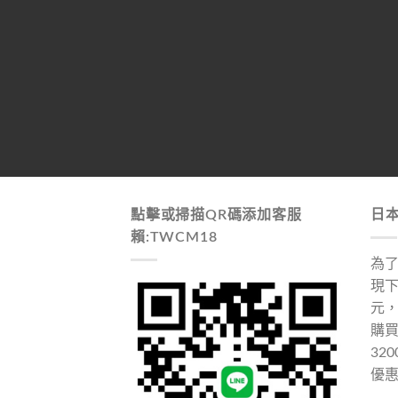
點擊或掃描QR碼添加客服
日
賴:TWCM18
為
現下
元
購
32
優