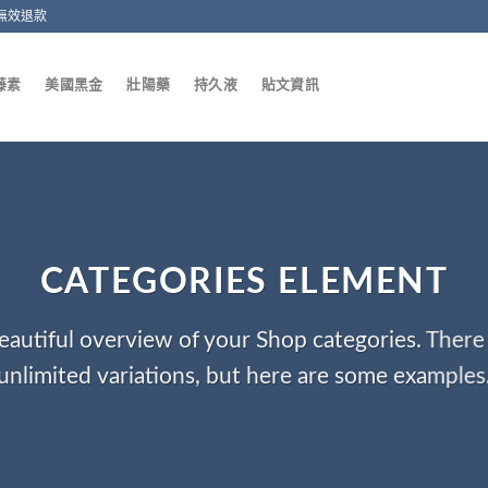
無效退款
藤素
美國黑金
壯陽藥
持久液
貼文資訊
CATEGORIES ELEMENT
eautiful overview of your Shop categories. There 
unlimited variations, but here are some examples