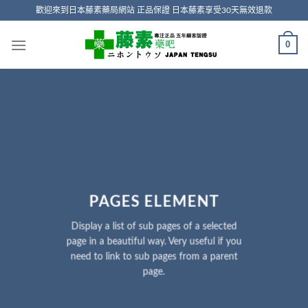
Skip
歡迎來到日本藤素藥局網站 正品保證 日本藤素享受30天無效退款
to
content
0
PAGES ELEMENT
Display a list of sub pages of a selected
page in a beautiful way. Very useful if you
need to link to sub pages from a parent
page.