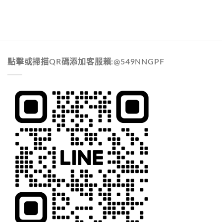
點擊或掃描QR碼添加客服賴:@549NNGPF