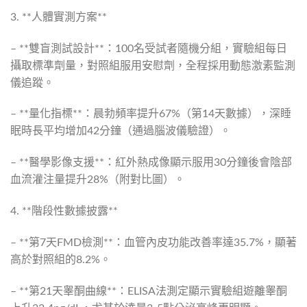
3. **人體實測方案**
– **雙盲測試設計**：100名受試者隨機分組，實驗組每日
攝取標準劑量，對照組服用安慰劑，全程採用動態激素監測
儀追蹤。
– **量化指標**：晨勃頻率提升67%（第14天數據），深睡
眠時長平均增加42分鐘（通過腦波儀驗證）。
– **醫學影像支援**：紅外熱成像顯示服用30分鐘後會陰部
血流灌注量提升28%（附對比圖）。
4. **階段性數據披露**
– **第7天FMD檢測**：血管內皮功能改善率達35.7%，顯著
高於對照組的8.2%。
– **第21天睾酮曲線**：ELISA法測定顯示實驗組遊離睾酮