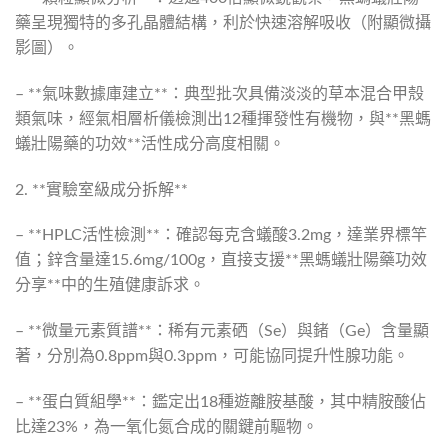
藥呈現獨特的多孔晶體結構，利於快速溶解吸收（附顯微攝
影圖）。
– **氣味數據庫建立**：典型批次具備淡淡的草本混合甲殼
類氣味，經氣相層析儀檢測出12種揮發性有機物，與**黑螞
蟻壯陽藥的功效**活性成分高度相關。
2. **實驗室級成分拆解**
– **HPLC活性檢測**：確認每克含蟻酸3.2mg，達業界標竿
值；鋅含量達15.6mg/100g，直接支援**黑螞蟻壯陽藥功效
分享**中的生殖健康訴求。
– **微量元素質譜**：稀有元素硒（Se）與鍺（Ge）含量顯
著，分別為0.8ppm與0.3ppm，可能協同提升性腺功能。
– **蛋白質組學**：鑑定出18種遊離胺基酸，其中精胺酸佔
比達23%，為一氧化氮合成的關鍵前驅物。