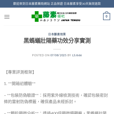
Skip
歡迎來到日本藤素藥局網站 正品保證 日本藤素享受30天無效退款
to
content
0
日本藤素效果
黑螞蟻壯陽藥功效分享實測
POSTED ON
07/08/2025
BY
LSJ666
【專業評測框架】
1. **開箱初體驗**
– **包裝防偽驗證**：採用紫外線檢測技術，確認包裝密封
條的雷射防偽標籤，確保產品未經拆封。
– **顆粒顯微分析**：透過400倍顯微鏡觀察，黑螞蟻壯陽