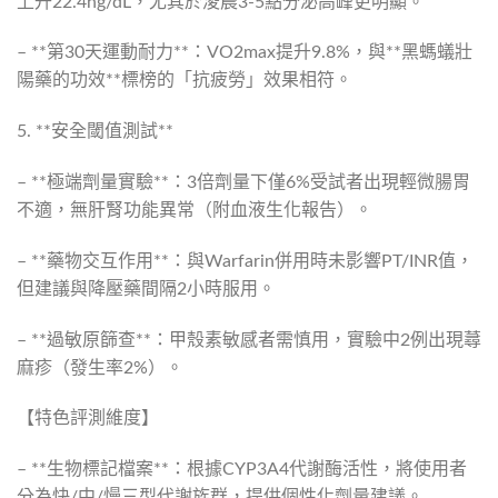
上升22.4ng/dL，尤其於淩晨3-5點分泌高峰更明顯。
– **第30天運動耐力**：VO2max提升9.8%，與**黑螞蟻壯
陽藥的功效**標榜的「抗疲勞」效果相符。
5. **安全閾值測試**
– **極端劑量實驗**：3倍劑量下僅6%受試者出現輕微腸胃
不適，無肝腎功能異常（附血液生化報告）。
– **藥物交互作用**：與Warfarin併用時未影響PT/INR值，
但建議與降壓藥間隔2小時服用。
– **過敏原篩查**：甲殼素敏感者需慎用，實驗中2例出現蕁
麻疹（發生率2%）。
【特色評測維度】
– **生物標記檔案**：根據CYP3A4代謝酶活性，將使用者
分為快/中/慢三型代謝族群，提供個性化劑量建議。