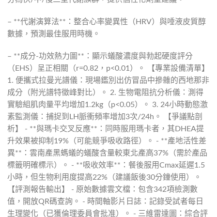
– **代謝演算法**：整合心率變異性（HRV）與唾液皮質醇
數據，預測最佳服用時機。
– **成分-功效熱力圖**：顯示蟻酸濃度與勃起硬度評分
（EHS）呈正相關（r=0.82，p<0.01）。 【專業設備清單】
1. 便攜式拉曼光譜儀：現場鑑別出仿冒品中摻雜的西地那非
成分（附光譜特徵峰對比）。 2. 生物電阻抗分析儀：測得
實驗組肌肉量平均增加1.2kg（p<0.05）。 3. 24小時動態激
素監測儀：捕捉到LH脈衝頻率增加3次/24h。 【爭議點剖
析】 - **與瑪卡交叉反應**：同時服用瑪卡者，其DHEA提
升效果被抑制19%（可能競爭吸收路徑）。 - **產地活性差
異**：雲南產黑螞蟻的蟻酸含量較東北產高37%（需於產品
標籤明確標示）。 - **吸收效率**：餐後服用Cmax延遲1.5
小時，但生物利用度提高22%（建議飯後30分鐘使用）。
【評測報告輸出】 - 原始數據雲文檔：包含342項檢測數
值，開放QR碼查詢。 - 時間軸影片日誌：記錄受試者每日
生理變化（已獲倫理委員會批准）。 - 三維雷達圖：綜合評