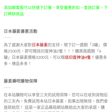
添加賴客服可以快速下訂喔，享受優惠折扣，查詢訂單，下
訂稀缺商品
日本藤素優惠活動
為了感謝大家對
日本藤素
的支持，現下訂一週期「3罐」 價
格2100元，即可贈送印度神油2隻！！！購買兩週期「6
罐」日本藤素價格3200元，可以贈
送印度神油4隻！
優惠多
多，禮品多多！
藤素藥吧購物保障
在本站購物可以享受三天的試用保障，您可以在收到貨物后
的三天內，免費試用本站日本藤素，如果出現無效，我們會
退款給您！ 這是一家正品藥局網站敢給出大家的承諾，購