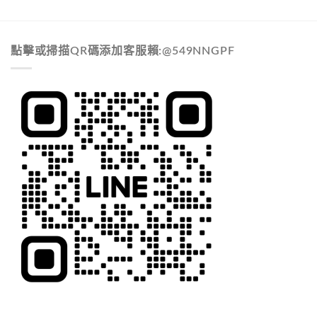
點擊或掃描QR碼添加客服賴:@549NNGPF