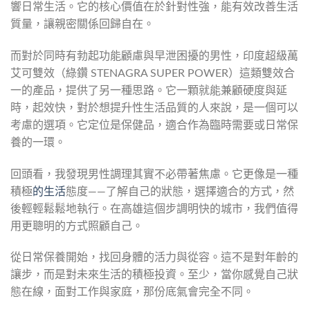
響日常生活。它的核心價值在於針對性強，能有效改善生活
質量，讓親密關係回歸自在。
而對於同時有勃起功能顧慮與早泄困擾的男性，印度超級萬
艾可雙效（綠鑽 STENAGRA SUPER POWER）這類雙效合
一的產品，提供了另一種思路。它一顆就能兼顧硬度與延
時，起效快，對於想提升性生活品質的人來說，是一個可以
考慮的選項。它定位是保健品，適合作為臨時需要或日常保
養的一環。
回頭看，我發現男性調理其實不必帶著焦慮。它更像是一種
積極
的生活
態度——了解自己的狀態，選擇適合的方式，然
後輕輕鬆鬆地執行。在高雄這個步調明快的城市，我們值得
用更聰明的方式照顧自己。
從日常保養開始，找回身體的活力與從容。這不是對年齡的
讓步，而是對未來生活的積極投資。至少，當你感覺自己狀
態在線，面對工作與家庭，那份底氣會完全不同。