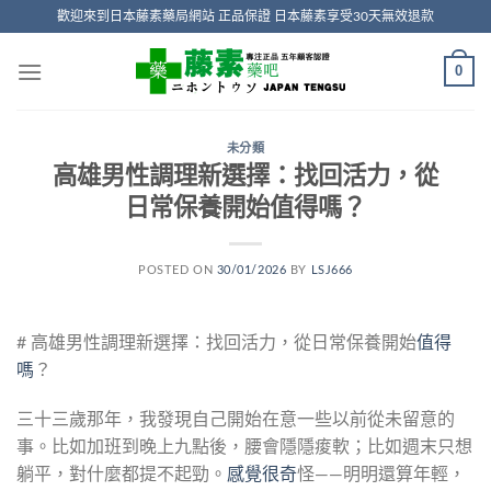
Skip
歡迎來到日本藤素藥局網站 正品保證 日本藤素享受30天無效退款
to
content
0
未分類
高雄男性調理新選擇：找回活力，從
日常保養開始值得嗎？
POSTED ON
30/01/2026
BY
LSJ666
# 高雄男性調理新選擇：找回活力，從日常保養開始
值得
嗎
？
三十三歲那年，我發現自己開始在意一些以前從未留意的
事。比如加班到晚上九點後，腰會隱隱痠軟；比如週末只想
躺平，對什麼都提不起勁。
感覺很奇
怪——明明還算年輕，