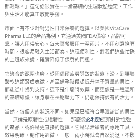
都輕鬆。」這句話很實在——當基礎的生理狀態穩定，工作
與生活才能真正放開手腳。
市面上有不少針對男性日常保養的選擇。以美國VitaCare
Pharma LLC的產品為例，它通過美國FDA備案，品牌可
靠，讓人用得安心。每天隨餐服用一至兩片，不用刻意掐算
時間，很容易融入生活節奏。這種便利性，對我們這些忙碌
的上班族來說，確實降低了保養的門檻。
它適合的範圍也廣，從因偶爾疲勞導致的狀態下滑，到腰膝
酸軟這類腎虛表徵，甚至備孕階段想提升精子質量的男性，
都能從中找到支持。這不是什麼特效藥，而更像是一種溫和
的基礎維護，讓身體在長期壓力下，仍能保持該有的活力。
當然，每個人的狀況不同。如果是已經符合早泄診斷的男性
——無論是原發性或繼發性——那麼像
必利勁
這類針對性強
的產品，或許是更直接的選擇。它是早泄患者的專用工具，
效果明確，副作用輕微，一般一兩小時就會自然消退，不影