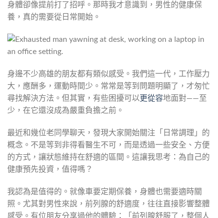
身體卻像提前打了招呼。那時我才意識到，男性的健康保
養，真的需要從日常開始。
身邊不少高雄的朋友都有類似感受。我們這一代，工作壓力
大，應酬多，運動時間少。常常是等到問題明顯了，才匆忙
尋找解決方法。但其實，有些困擾可以
更從容
地面對——至
少，在它還沒成為嚴重負擔之前。
最近和幾位老同學聊天，發現大家開始關注「日常調理」的
概念。不是等到非得看醫生不可，而是透過一些安全、方便
的方式，讓狀態維持在舒適的區間。這讓我思考：為自己的
健康預先投資，值得嗎？
我認為是值得的。就像車要定期保養，身體也需要適時關
照。尤其對男性來說，前列腺的舒適度，往往直接影響整體
感受。有位朋友分享過他的體驗：「前列腺舒服了，整個人