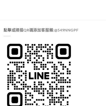
點擊或掃描QR碼添加客服賴:@549NNGPF