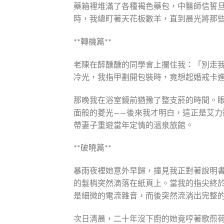
藥箱裡堆滿了各種褐色藥包，中醫師信誓
時，我總盯著天花板數羊，直到晨光將那
**轉機篇**
老陳在醉醺醺的同學會上攔住我：「別走
冷光，我指甲劃開包裝時，竟想起婚戒卡
那晚我在浴室鏡前猶豫了整支菸的時間。
面般的菱光——後來我才明白，這正是艾力
帶妻子重遊當年定情的溫泉旅館。
**破曉篇**
暴雨夜裡她意外早歸，撞見我正對著說明
的髮梢突然滴落在紙頁上。當我的指尖終
是細微的電流雜音，而後突然流淌出完整
次日清晨，二十年沒下廚的她竟哼著歌煎荷