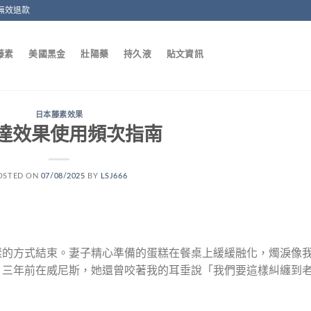
無效退款
藤素
美國黑金
壯陽藥
持久液
貼文資訊
日本藤素效果
達效果使用頻次指南
OSTED ON
07/08/2025
BY
LSJ666
樣的方式結束。妻子精心準備的蛋糕在餐桌上緩緩融化，燭淚像
。三年前在威尼斯，她還曾咬著我的耳垂說「我們要這樣糾纏到