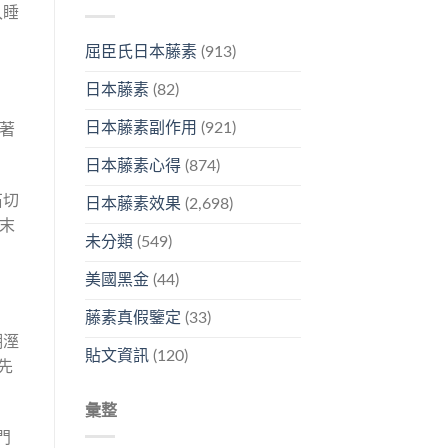
入睡
屈臣氏日本藤素
(913)
日本藤素
(82)
日本藤素副作用
(921)
著
日本藤素心得
(874)
石切
日本藤素效果
(2,698)
末
未分類
(549)
美國黑金
(44)
藤素真假鑒定
(33)
潮溼
貼文資訊
(120)
先
彙整
門