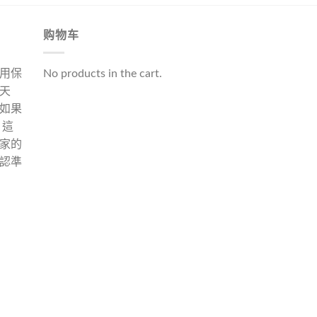
购物车
用保
No products in the cart.
天
如果
 這
家的
認準