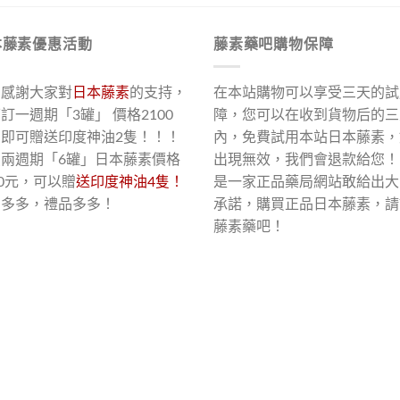
本藤素優惠活動
藤素藥吧購物保障
了感謝大家對
日本藤素
的支持，
在本站購物可以享受三天的試
訂一週期「3罐」 價格2100
障，您可以在收到貨物后的三
，即可贈送印度神油2隻！！！
內，免費試用本站日本藤素，
買兩週期「6罐」日本藤素價格
出現無效，我們會退款給您！
00元，可以贈
送印度神油4隻！
是一家正品藥局網站敢給出大
惠多多，禮品多多！
承諾，購買正品日本藤素，請
藤素藥吧！