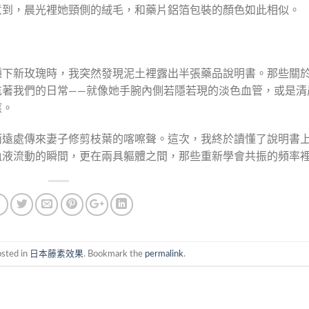
意到，晨光裡她頸側的絨毛，和藥片鋁箔包裝的顏色如此相似。
種下新玫瑰時，我突然發現泥土裡露出半張藥品說明書。那些關
航著我們的日常——就像她手腕內側若隱若現的淡色血管，或是清
應。
而遠處傳來妻子修剪枝葉的喀嚓聲。這次，我終於讀懂了說明書
血液流動的瞬間，更在兩具軀體之間，那些重新學會共振的頻率
osted in
日本藤素效果
. Bookmark the
permalink
.