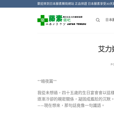
Skip
歡迎來到日本藤素藥局網站 正品保證 日本藤素享受30天
to
content
日本
艾力
P
**暗夜篇**
我從未想過，四十五歲的生日宴會會以這
逐漸冷卻的親密關係，凝固成尷尬的沉默
——現在想來，那句話竟像一句讖語。