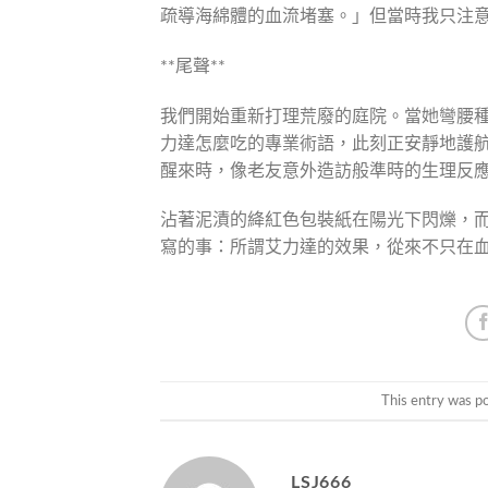
疏導海綿體的血流堵塞。」但當時我只注
**尾聲**
我們開始重新打理荒廢的庭院。當她彎腰
力達怎麼吃的專業術語，此刻正安靜地護
醒來時，像老友意外造訪般準時的生理反
沾著泥漬的絳紅色包裝紙在陽光下閃爍，
寫的事：所謂艾力達的效果，從來不只在
This entry was p
LSJ666