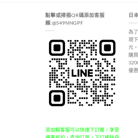
點擊或掃描QR碼添加客服
日
賴:@549NNGPF
為
現下
元
購
32
優
添加賴客服可以快速下訂喔，享受
優惠折扣，查詢訂單，下訂稀缺商