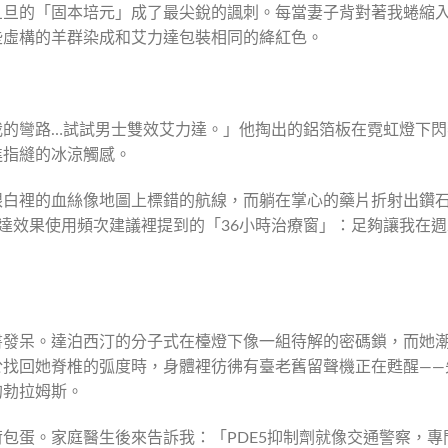
旦旦的「固本培元」成了最尖銳的諷刺。每當妻子背對著我蜷縮
些虛構的羊群染成和艾力達包裝相同的絳紅色。
我的彎路…試試男士雙效艾力達。」他掏出的鋁箔板在霓虹燈下閃
進指縫的冰涼觸感。
眼白裡的血絲像地圖上標錯的航線，而躺在掌心的藥片折射出鑽
達效果使用頻次建議裡提到的「36小時治療窗」：足夠讓我在週
書發呆。達泊西汀的分子式在檯燈下像一組待解的密碼鎖，而她
於找回她脊椎的弧度時，身體裡彷彿有臺老舊留聲機正在甦醒——
的勃拉姆斯。
包蛋。家庭醫生後來告訴我：「PDE5抑制劑就像交通警察，專