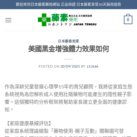
Skip
歡迎來到日本藤素藥局網站 正品保證 日本藤素享受30天無效退款
to
content
0
日本藤素效果
美國黑金增強體力效果如何
POSTED ON
20/09/2025
BY
LSJ666
作為深耕兒童發展心理學15年的育兒顧問，我將從家庭生態
系統視角為您解析成人使用壯陽藥物可能產生的隱性親子影
響。這個獨特的分析框架將幫助家長建立更全面的健康認
知。
【家庭健康基線評估】
從家庭系統理論繪製「藥物使用-親子互動」關聯圖可發