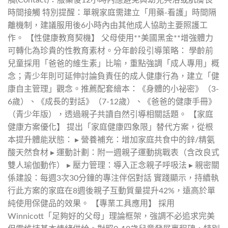
時間接觸 特別提醒：單親家庭需建立「用藥-看護」時間隔
離機制，建議服用後6小時內由其他成人協助主要照護工
作。 【性健康教育契機】 父母使用**美國黑金**增強體力
可轉化為珍貴的性教育素材。分年齡段引導策略： 學齡前
兒童採用「爸爸的維生素」比喻，重點強調「成人專用」概
念；青少年則可延伸討論負責任的成人健康行為，建立「健
康自主管理」觀念。推薦配套繪本：《身體的小祕密》（3-
6歲）、《成長的對話》（7-12歲）、《爸爸的健康手冊》
（青少年版），透過親子共讀自然引導相關話題。 【家庭
健康方案優化】 提出「家庭健康四象限」替代方案，從根
本提升體能狀態： ▸ 營養補充：增加家庭共食中的鋅/精氨
酸天然食材 ▸ 運動計劃：附一週親子運動挑戰表（含改良式
雙人瑜伽動作） ▸ 壓力管理：導入正念親子呼吸法 ▸ 親密關
係建設：每週3次30分鐘的專注伴侶對話 實踐顯示，持續執
行此方案的家庭在8週後親子互動質量提升42%，遠高於單
純使用保健品的效果。 【專業工具應用】 採用
Winnicott「足夠好的父母」理論框架，強調不必追求完美