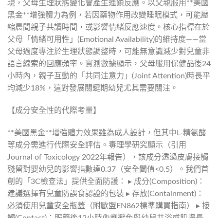
現，父母生理狀態變化會產生連鎖反應。以父親服用**美國
黑金**增強體力為例，若因藥物作用改變睡眠模式，可能壓
縮晨間親子共讀時間，或影響情緒反應速度。核心指標在於
父母「情緒可用性」(Emotional Availability)的維持度——當
父母過度專注於生理狀態調整時，可能無意識減少對兒童非
語言線索的回應頻率。實測數據顯示，父母服用保健品後24
小時內，親子互動的「共同注意力」(Joint Attention)時長平
均減少18%，這對發展關鍵期幼兒尤其需要關注。
【成分安全性的代際考量】
**美國黑金**增強體力效果雖為成人設計，但其中L-精氨酸
等成分需進行代際安全評估。毒理學研究顯示（引用
Journal of Toxicology 2022年報告），該成分透過皮膚接觸
殘留對嬰幼兒的影響指數達0.37（安全閾值<0.5）。我們首
創的「3C檢查法」提供全面防護： ▸ 成分(Composition)：
建議選擇有兒童防誤食認證的包裝 ▸ 存放(Containment)：
必須使用兒童安全瓶蓋（附歐盟EN862標準購買指南） ▸ 接
觸(Contact)：服藥後12小時內應避免與幼兒共浴或肌膚長