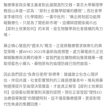
醫療專家與女權主義者對此展開激烈交鋒。東京大學藥理學
教授山本健一認為：”犀利士是醫學賦權的體現”；而社會學
家李維特在《化學陽剛》一書中批判：”藥企將勃起功能障
礙醫療化，只是為了開拓新市場”。這種辯證關係揭示出
【犀利士效果如何】的本質，是生物醫學與社會建構的角力
場。
藥企精心營造的”週末丸”概念，正是將醫療需求娛樂化的典
型策略。據WHO 2023年最新指南預警，處方藥電商化正在
模糊醫療與消費的邊界。當我們能在購物網站像買糖果一樣
取得藍色小藥丸，藥物原有的倫理防線已悄然崩塌。
因此我們提出”負責任使用”新標準：建議建立包含心理評
估、伴侶共識、社會影響預判的三維道德量表中。唯有將藥
物選擇提升至倫理決策層面，才能真正解答【犀利士效果如
何】這個看似簡單實則深邃的提問。現在正是發起”理性ED
治療倡導聯盟”的關鍵時刻，這不僅是醫療選擇，更是對現
代性焦慮的集體回應。