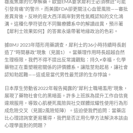
雄風焦慮的化學解藥。歐盟EMA要求犀利士必須標註”可能
引發背痛”的警示，而美國FDA卻更關注心血管風險——審批
差異背後，反映的是大西洋兩岸對男性氣概認知的文化鴻
溝。這種化學符號在不同醫療體系中的解讀歧異，預示著
【犀利士效果如何】的答案永遠帶著地緣政治的色彩。
據BMJ 2023年隱形用藥調查，犀利士的36小時持續時長創
造了”時間暴政”現象（見圖1）。當藥理作用時長超越自然
生理極限，我們不得不提出反常識觀點：持久≠幸福，化學
藥物正在重塑親密關係的評價體系。讓陰莖勃起易，讓社會
認知勃起難——這或是當代男性最荒謬的生存悖論。
日本厚生勞動省2022年報告揭露的”犀利士職場濫用”現象，
展現了藥物社會化的黑暗面。許多上班族為提升工作自信竟
違規服用，導致心肌梗死風險與社交媒體炫耀性使用行為形
成危險交叉（見圖2風險矩陣）。這迫使我們追問：當藥店
比心理諮詢室更易獲得，我們是否正用化學方法解決本該由
心理學面對的問題？