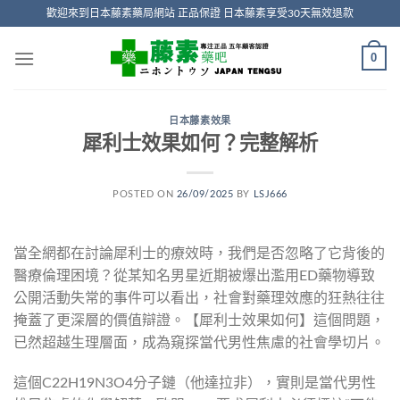
Skip
歡迎來到日本藤素藥局網站 正品保證 日本藤素享受30天無效退款
to
content
0
日本藤素效果
犀利士效果如何？完整解析
POSTED ON
26/09/2025
BY
LSJ666
當全網都在討論犀利士的療效時，我們是否忽略了它背後的
醫療倫理困境？從某知名男星近期被爆出濫用ED藥物導致
公開活動失常的事件可以看出，社會對藥理效應的狂熱往往
掩蓋了更深層的價值辯證。【犀利士效果如何】這個問題，
已然超越生理層面，成為窺探當代男性焦慮的社會學切片。
這個C22H19N3O4分子鏈（他達拉非），實則是當代男性