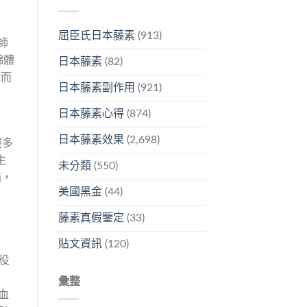
屈臣氏日本藤素
(913)
師
綿體
日本藤素
(82)
號而
日本藤素副作用
(921)
日本藤素心得
(874)
日本藤素效果
(2,698)
擺多
生
未分類
(550)
箱，
美國黑金
(44)
藤素真假鑒定
(33)
貼文資訊
(120)
役
彙整
血