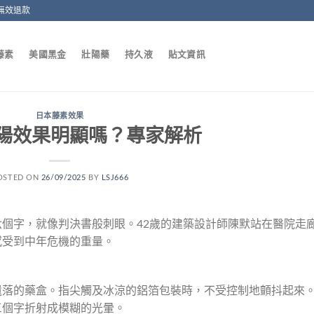
無效退款
藤素
美國黑金
壯陽藥
持久液
貼文資訊
日本藤素效果
陽效果明顯嗎？專家解析
OSTED ON
26/09/2025
BY
LSJ666
個字，就像判決書般刺眼。42歲的建築設計師陳默站在醫院走
感受到中年危機的重量。
遺落的藥盒。指尖觸及冰涼的鋁箔包裝時，不受控制地顫抖起來
三個字折射成模糊的光暈。