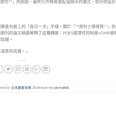
怎麼吃**」的困惑，最終化作晚餐後配溫開水的儀式，如同他設計
藥盒包裝上的「每日一次」字樣。關於「**犀利士哪裡買**」的
期刊的論文摘要解釋了這種轉變：PDE5選擇性抑制使cGMP順
壓鉸鏈。
最溫柔的武器。」
osted in
日本藤素效果
. Bookmark the
permalink
.