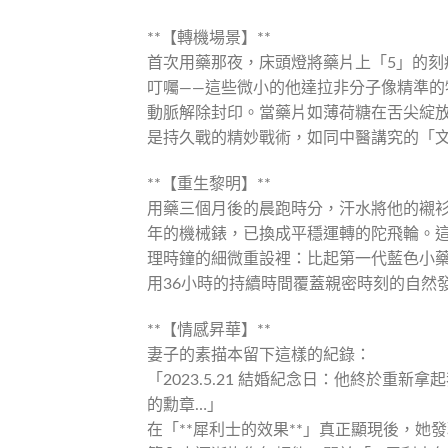
**【轉機場景】**
首次用藥那夜，床頭燈將藥片上「5」的
叮囑——這些微小的他達拉非分子像精準的
動脈解除封印。當藥片如薄荷糖在舌尖綻放
是持久戰的精妙戰術，如同中醫講究的「
**【重生黎明】**
用藥三個月後的晨跑時分，汗水將他的襯
年的機械錶，已換成平穩運轉的陀飛輪。這
理時鐘的細微重設裡：比起第一代藍色小藥
用36小時的持續時間覆蓋親密時刻的自然
**【情感昇華】**
妻子的素描本留下這樣的紀錄：
「2023.5.21 結婚紀念日：他終於
的勳章…」
在「**犀利士的效果**」真正顯現後，她