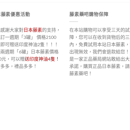
本藤素優惠活動
藤素藥吧購物保障
了感謝大家對
日本藤素
的支持，
在本站購物可以享受三天的試
訂一週期「3罐」 價格2100
障，您可以在收到貨物后的三
，即可贈送印度神油2隻！！！
內，免費試用本站日本藤素，
買兩週期「6罐」日本藤素價格
出現無效，我們會退款給您！
00元，可以贈
送印度神油4隻！
是一家正品藥局網站敢給出大
惠多多，禮品多多！
承諾，購買正品日本藤素，請
藤素藥吧！