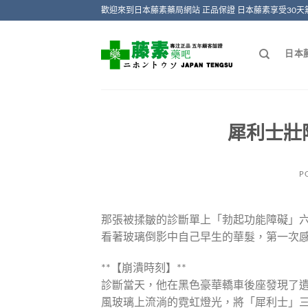
Skip
歡迎來到日本藤素藥局網站 正品保證 日本藤素享受30天
to
content
日本
犀利士壯
P
那張被揉皺的診斷單上「勃起功能障礙」六
看著玻璃倒影中自己早生的華髮，第一次
**【崩潰時刻】**
診斷當天，他在黑色豪華轎車後座發現了
風玻璃上流淌的霓虹燈光，將「犀利士」