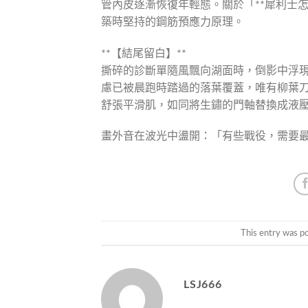
管內皮逐漸恢復年輕態。關於「**犀利士
築時堅持的鋼筋預應力原理。
**【結尾留白】**
撕碎的診斷單隨風飄向湖面時，倒影中浮現
慮已被晨跑時踏過的落葉覆蓋，唯有柳葉刀
舒張平滑肌，如同將生鏽的門軸替換成液
畫外音在波光中盪開：「有些戰役，需要
This entry was p
LSJ666