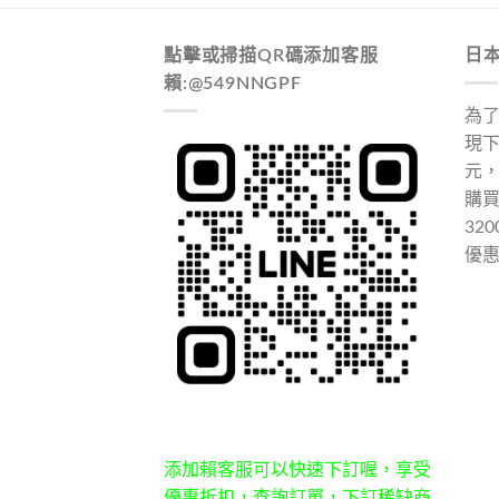
點擊或掃描QR碼添加客服
日
賴:@549NNGPF
為
現下
元
購
32
優
添加賴客服可以快速下訂喔，享受
優惠折扣，查詢訂單，下訂稀缺商