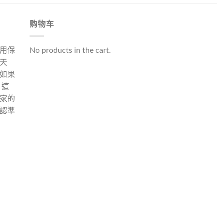
购物车
用保
No products in the cart.
天
如果
 這
家的
認準