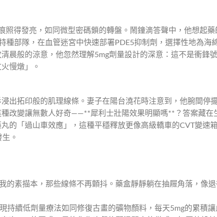
刻痕照得發亮，如同微型密碼鎖的轉盤。鬧鐘滴答聲中，他想起藥
特種部隊，在血管迷宮中快速部署PDE5抑制劑，選擇性地為海
清晨般的涼意，他忽然理解5mg劑量設計的深意：這不是衝鋒
文火慢燉」。
衫浸出拓印般的肌理線條。妻子在陽台澆花時注意到，他腕間停
種改變讓無數人好奇——**犀利士壯陽效果明顯嗎**？答案藏在
丸的「過山車效應」，這種平穩釋放更像高級轎車的CVT變速
發生。
重新拿起我的素描本，那些線條不再顫抖。藥盒靜靜躺在抽屜角落，像退
發現持續低劑量療法如同修復古畫的礦物顏料，每天5mg的累積讓