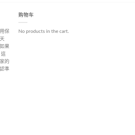
购物车
用保
No products in the cart.
天
如果
 這
家的
認準