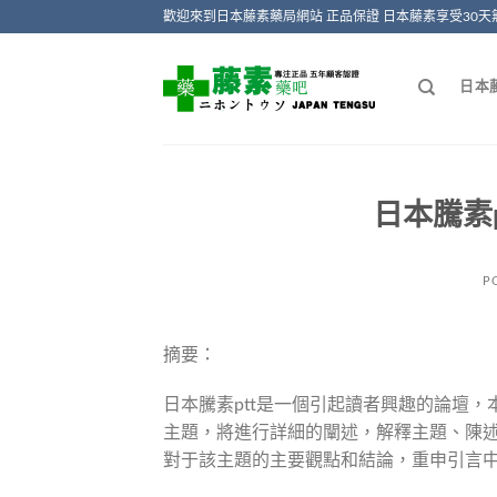
Skip
歡迎來到日本藤素藥局網站 正品保證 日本藤素享受30天
to
content
日本
日本騰素p
P
摘要：
日本騰素ptt是一個引起讀者興趣的論壇
主題，將進行詳細的闡述，解釋主題、陳
對于該主題的主要觀點和結論，重申引言