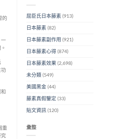
屈臣氏日本藤素
(913)
習的
日本藤素
(82)
日本藤素副作用
(921)
，一
間。
日本藤素心得
(874)
話
日本藤素效果
(2,698)
性功
未分類
(549)
美國黑金
(44)
環和
藤素真假鑒定
(33)
貼文資訊
(120)
彙整
個重
研究