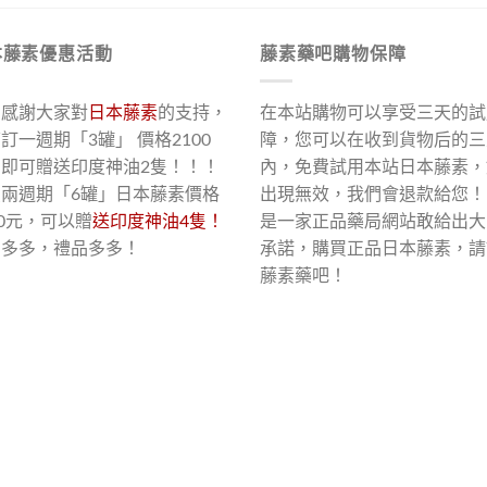
本藤素優惠活動
藤素藥吧購物保障
了感謝大家對
日本藤素
的支持，
在本站購物可以享受三天的試
訂一週期「3罐」 價格2100
障，您可以在收到貨物后的三
，即可贈送印度神油2隻！！！
內，免費試用本站日本藤素，
買兩週期「6罐」日本藤素價格
出現無效，我們會退款給您！
00元，可以贈
送印度神油4隻！
是一家正品藥局網站敢給出大
惠多多，禮品多多！
承諾，購買正品日本藤素，請
藤素藥吧！