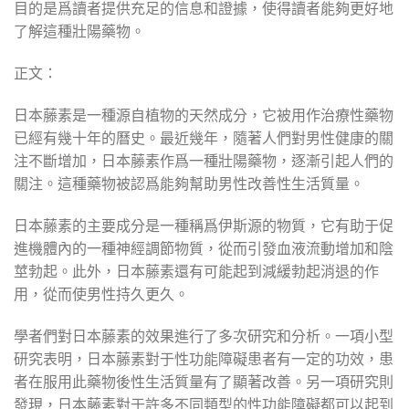
目的是爲讀者提供充足的信息和證據，使得讀者能夠更好地
了解這種壯陽藥物。
正文：
日本藤素是一種源自植物的天然成分，它被用作治療性藥物
已經有幾十年的曆史。最近幾年，隨著人們對男性健康的關
注不斷增加，日本藤素作爲一種壯陽藥物，逐漸引起人們的
關注。這種藥物被認爲能夠幫助男性改善性生活質量。
日本藤素的主要成分是一種稱爲伊斯源的物質，它有助于促
進機體內的一種神經調節物質，從而引發血液流動增加和陰
莖勃起。此外，日本藤素還有可能起到減緩勃起消退的作
用，從而使男性持久更久。
學者們對日本藤素的效果進行了多次研究和分析。一項小型
研究表明，日本藤素對于性功能障礙患者有一定的功效，患
者在服用此藥物後性生活質量有了顯著改善。另一項研究則
發現，日本藤素對于許多不同類型的性功能障礙都可以起到