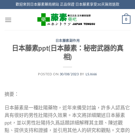
Skip
歡迎來到日本藤素藥局網站 正品保證 日本藤素享受30天無效退款
to
content
0
日本藤素副作用
日本藤素ppt(日本藤素：秘密武器的真
相)
POSTED ON
30/08/2023
BY
LSJ666
摘要：
日本藤素是一種壯陽藥物，近年來備受討論，許多人認爲它
具有很好的男性壯陽持久效果。本文將詳細闡述日本藤素
ppt，並以男性壯陽持久爲話題詳細解釋其主題、陳述觀
點、提供支持和證據，並引用其他人的研究和觀點。文章的