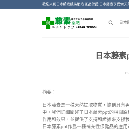
Skip
歡迎來到日本藤素藥局網站 正品保證 日本藤素享受30天
to
content
日本
日本藤素p
P
摘要：
日本藤素是一種天然提取物質，據稱具有
中，我們詳細闡述了日本藤素ppt的相關
作用和效果，並提供了支持和證據來支撐
日本藤素ppt作爲一種補充性保健品的應