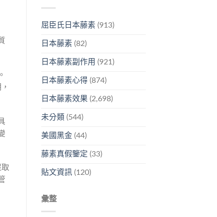
屈臣氏日本藤素
(913)
質
日本藤素
(82)
日本藤素副作用
(921)
。
日本藤素心得
(874)
明，
日本藤素效果
(2,698)
未分類
(544)
具
變
美國黑金
(44)
藤素真假鑒定
(33)
提取
貼文資訊
(120)
管
彙整