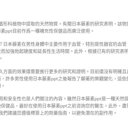
的盾形科植物中提取的天然物質。有關日本藤素的研究表明，該物
素ppt目前作爲一種補充性保健品而廣泛使用。
呢？日本藤素在男性身體中主要作用于血管，特別是性器官的血管
從而加強勃起硬度和延長性生活時間。此外，根據已有的研究表
。
持久方面的效果還需要進行更多的研究和證明。目前還沒有明確且
，許多男性使用日本藤素ppt之後報告了顯著的樂觀變化，這些
間。
使用和安全性也是人們關注的內容。雖然日本藤素ppt是一種天然
保健品，最好在使用日本藤素ppt之前咨詢您的醫生。此外，盡
但我們建議您遵循標簽上的劑量指南，以避免潛在的副作用。