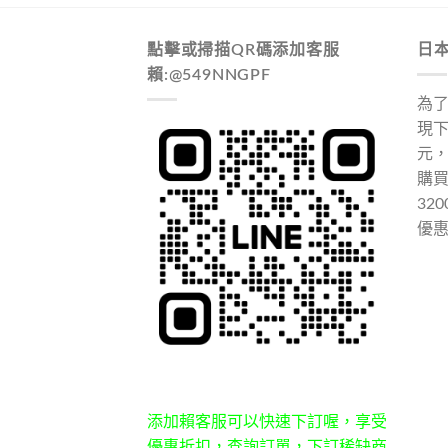
點擊或掃描QR碼添加客服
日
賴:@549NNGPF
為
現下
元
購
32
優
添加賴客服可以快速下訂喔，享受
優惠折扣，查詢訂單，下訂稀缺商