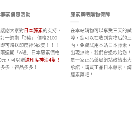
本藤素優惠活動
藤素藥吧購物保障
了感謝大家對
日本藤素
的支持，
在本站購物可以享受三天的試
訂一週期「3罐」 價格2100
障，您可以在收到貨物后的三
，即可贈送印度神油2隻！！！
內，免費試用本站日本藤素，
買兩週期「6罐」日本藤素價格
出現無效，我們會退款給您！
00元，可以贈
送印度神油4隻！
是一家正品藥局網站敢給出大
惠多多，禮品多多！
承諾，購買正品日本藤素，請
藤素藥吧！