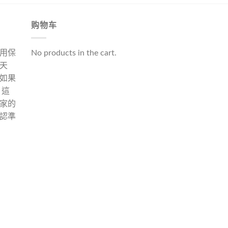
购物车
用保
No products in the cart.
天
如果
 這
家的
認準