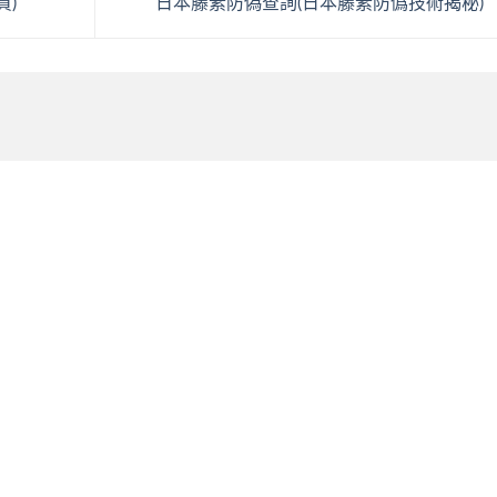
買)
日本藤素防偽查詢(日本藤素防僞技術揭秘)