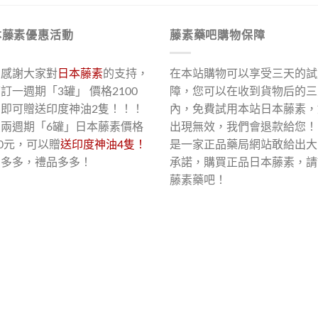
本藤素優惠活動
藤素藥吧購物保障
了感謝大家對
日本藤素
的支持，
在本站購物可以享受三天的試
訂一週期「3罐」 價格2100
障，您可以在收到貨物后的三
，即可贈送印度神油2隻！！！
內，免費試用本站日本藤素，
買兩週期「6罐」日本藤素價格
出現無效，我們會退款給您！
00元，可以贈
送印度神油4隻！
是一家正品藥局網站敢給出大
惠多多，禮品多多！
承諾，購買正品日本藤素，請
藤素藥吧！