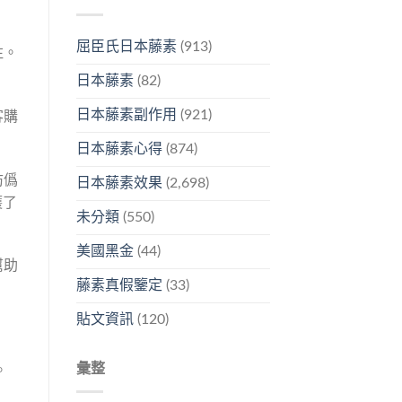
屈臣氏日本藤素
(913)
注。
日本藤素
(82)
日本藤素副作用
(921)
客購
日本藤素心得
(874)
防僞
日本藤素效果
(2,698)
護了
未分類
(550)
美國黑金
(44)
幫助
藤素真假鑒定
(33)
貼文資訊
(120)
彙整
。