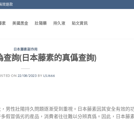
無效退款
藤素
美國黑金
壯陽藥
持久液
貼文資訊
日本藤素副作用
查詢(日本藤素的真僞查詢)
OSTED ON
22/08/2023
BY
LSJ666
大，男性壯陽持久問題逐漸受到重視。日本藤素因其安全有效的
許多假冒僞劣的産品，消費者往往難以分辨真僞。因此，日本藤