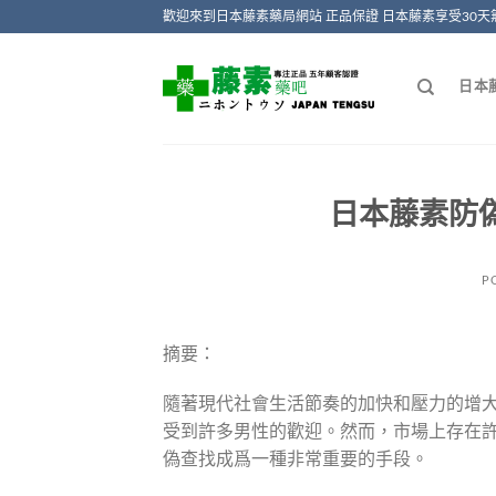
Skip
歡迎來到日本藤素藥局網站 正品保證 日本藤素享受30天
to
content
日本
日本藤素防偽
P
摘要：
隨著現代社會生活節奏的加快和壓力的增
受到許多男性的歡迎。然而，市場上存在
偽查找成爲一種非常重要的手段。