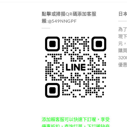
點擊或掃描QR碼添加客服
日
賴:@549NNGPF
為
現下
元
購
32
優
添加賴客服可以快速下訂喔，享受
優惠折扣，查詢訂單，下訂稀缺商