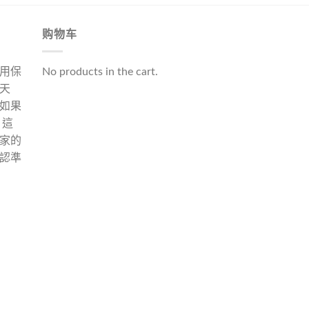
购物车
用保
No products in the cart.
天
如果
 這
家的
認準