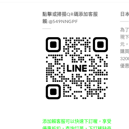
點擊或掃描QR碼添加客服
日
賴:@549NNGPF
為
現下
元
購
32
優
添加賴客服可以快速下訂喔，享受
優惠折扣，查詢訂單，下訂稀缺商