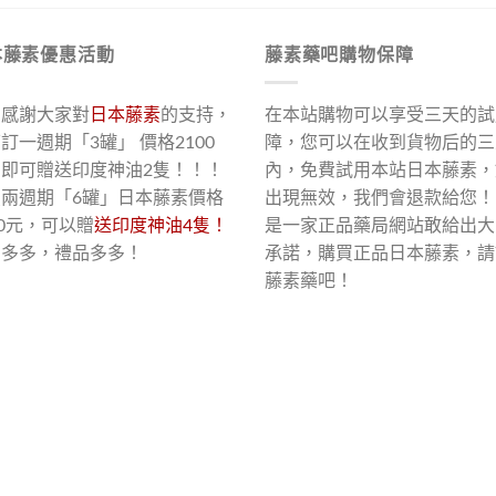
本藤素優惠活動
藤素藥吧購物保障
了感謝大家對
日本藤素
的支持，
在本站購物可以享受三天的試
訂一週期「3罐」 價格2100
障，您可以在收到貨物后的三
，即可贈送印度神油2隻！！！
內，免費試用本站日本藤素，
買兩週期「6罐」日本藤素價格
出現無效，我們會退款給您！
00元，可以贈
送印度神油4隻！
是一家正品藥局網站敢給出大
惠多多，禮品多多！
承諾，購買正品日本藤素，請
藤素藥吧！