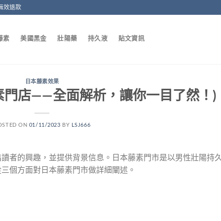
無效退款
藤素
美國黑金
壯陽藥
持久液
貼文資訊
日本藤素效果
素門店——全面解析，讓你一目了然！)
OSTED ON
01/11/2023
BY
LSJ666
出讀者的興趣，並提供背景信息。日本藤素門市是以男性壯陽持
從三個方面對日本藤素門市做詳細闡述。