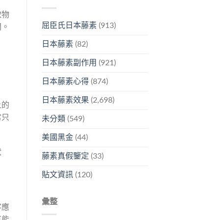
取物
屈臣氏日本藤素
(913)
間。
日本藤素
(82)
日本藤素副作用
(921)
日本藤素心得
(874)
日本藤素效果
(2,698)
上的
常只
未分類
(549)
美國黑金
(44)
狀
藤素真假鑒定
(33)
貼文資訊
(120)
彙整
客應
可能