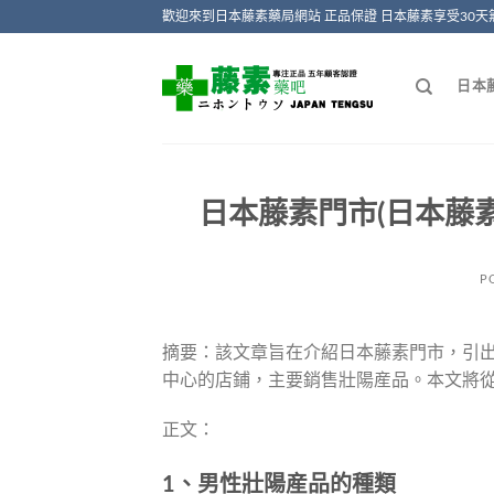
Skip
歡迎來到日本藤素藥局網站 正品保證 日本藤素享受30天
to
content
日本
日本藤素門市(日本藤
P
摘要：該文章旨在介紹日本藤素門市，引
中心的店鋪，主要銷售壯陽産品。本文將
正文：
1、男性壯陽産品的種類