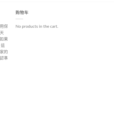
购物车
用保
No products in the cart.
天
如果
 這
家的
認準