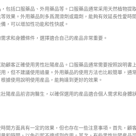
品，包括口服藥品、外用藥品等。口服藥品通常采用天然植物提
能等效果。外用藥品則多爲潤滑劑或霜劑，能夠有效延長性愛時
設備，可以增加性功能和性快感。
的需求和身體條件，選擇適合自己的産品非常重要。
幫助顧客正確使用男性壯陽産品。口服藥品通常需要按照說明書
服用，但不建議使用過量。外用藥品的使用方法也比較簡單，通
。根據使用說明使用産品，能夠達到更好的效果。
性壯陽産品前咨詢醫生，以確保選用的産品適合個人需求和身體
愛時間方面具有一定的效果，但也存在一些注意事項。首先，顧
劑量和時間，以免引起不適或副作用。其次，有些男性壯陽産品