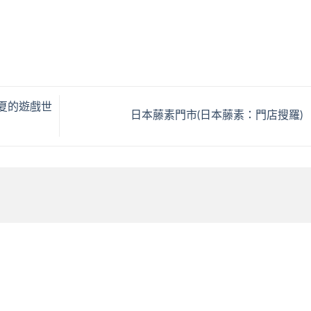
夏的遊戲世
日本藤素門市(日本藤素：門店搜羅)