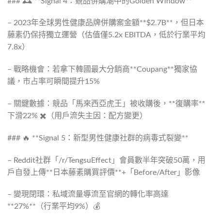
### 🕰️ **Signal 4：競品併購潮中的Golden Window**
– 2023年全球男性健康品牌併購案金額**$2.7B**，但日本
藤素仍保持獨立運營（估值僅5.2x EBITDA，低於行業平均
7.8x）
– 戰略機會：若拿下韓國最大分銷商**Coupang**獨家協
議，市占率可瞬間提升15%
– 關鍵數據：競品「馬來西亞虎王」被收購後，**復購率**
下滑22% ✖️（用戶流失主因：配方變更）
### 🔥 **Signal 5：新型男性健康社群的病毒式裂變**
– Reddit社群「/r/TengsuEffect」會員數半年突破50萬，用
戶自發上傳**日本藤素購買評價**+「Before/After」影像
– 變現閉環：私域流量導流至官網的轉化率高達
**27%**（行業平均9%）💰