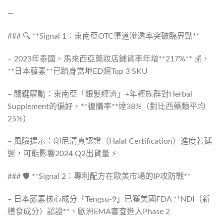
—
### 🔍 **Signal 1：東南亞OTC渠道滲透率突破臨界點**
– 2023年泰國、馬來西亞藥妝店鋪貨率年增**217%** 💰，
**日本藤素**已躋身當地ED類Top 3 SKU
– 關鍵驅動：東南亞「銀髮經濟」+年輕族群對Herbal
Supplement的偏好，**復購率**達38%（對比西藥類平均
25%）
– 風險提示：印尼清真認證（Halal Certification）進度若延
遲，可能影響2024 Q2出貨量 ⚡
### 🛡️ **Signal 2：專利配方在歐美市場的IP攻防戰**
– 日本藤素核心成分「Tengsu-9」已獲美國FDA **NDI（新
膳食成分）認證**，歐洲EMA審查進入Phase 2