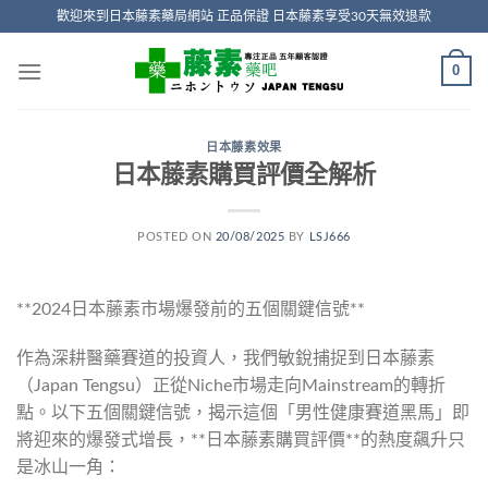
Skip
歡迎來到日本藤素藥局網站 正品保證 日本藤素享受30天無效退款
to
content
0
日本藤素效果
日本藤素購買評價全解析
POSTED ON
20/08/2025
BY
LSJ666
**2024日本藤素市場爆發前的五個關鍵信號**
作為深耕醫藥賽道的投資人，我們敏銳捕捉到日本藤素
（Japan Tengsu）正從Niche市場走向Mainstream的轉折
點。以下五個關鍵信號，揭示這個「男性健康賽道黑馬」即
將迎來的爆發式增長，**日本藤素購買評價**的熱度飆升只
是冰山一角：