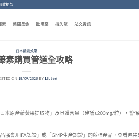
無效退款
藤素
美國黑金
壯陽藥
持久液
貼文資訊
日本藤素效果
藤素購買管道全攻略
OSTED ON
18/09/2025
BY
LSJ666
註「日本原產藤黃果提取物」及具體含量（建議≥200mg/粒），警
康食品協會JHFA認證」或「GMP生產認證」的藍標產品，查看包裝