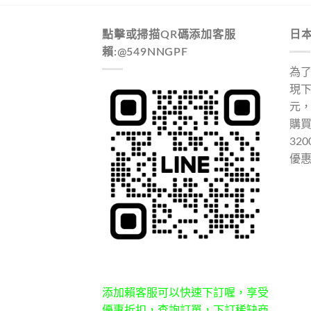
點擊或掃描QR碼添加客服
日
賴:@549NNGPF
為
現下
元
購
32
優
添加賴客服可以快速下訂喔，享受
優惠折扣，查詢訂單，下訂稀缺商