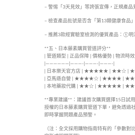
– 警惕「3天見效」等誇張宣傳，正規產品
– 檢查產品批號是否含「第13類健康食
– 推薦3款經實驗室檢測的優質產品：①
**五、日本藤素購買管道評分**
| 管道類型 | 正品保障 | 價格優勢 | 物流時效 
|——————|———-|———-|———-|
| 日本樂天官方店 | ★★★★★ | ★★☆ | ★
| 亞馬遜自營 | ★★★★☆ | ★★★★ | ★★
| 本地藥妝代購 | ★★☆ | ★★★★★ | ★★
**專業建議**：建議首次購買選擇15日
授權的日本藤素購買管道下單，避免透過社
即時掌握問題產品預警。
（注：全文採用購物指南特有的「參數對