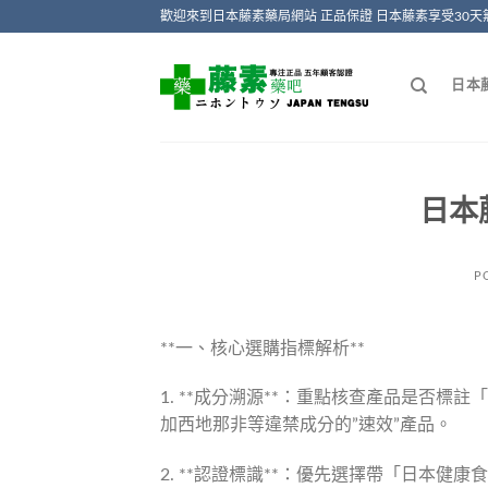
Skip
歡迎來到日本藤素藥局網站 正品保證 日本藤素享受30天
to
content
日本
日本
P
**一、核心選購指標解析**
1. **成分溯源**：重點核查產品是否標
加西地那非等違禁成分的”速效”產品。
2. **認證標識**：優先選擇帶「日本健