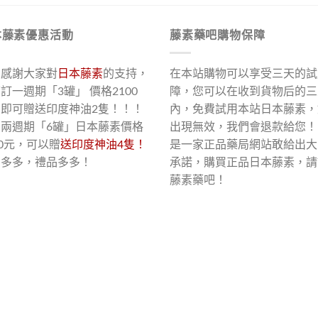
本藤素優惠活動
藤素藥吧購物保障
了感謝大家對
日本藤素
的支持，
在本站購物可以享受三天的試
訂一週期「3罐」 價格2100
障，您可以在收到貨物后的三
，即可贈送印度神油2隻！！！
內，免費試用本站日本藤素，
買兩週期「6罐」日本藤素價格
出現無效，我們會退款給您！
00元，可以贈
送印度神油4隻！
是一家正品藥局網站敢給出大
惠多多，禮品多多！
承諾，購買正品日本藤素，請
藤素藥吧！