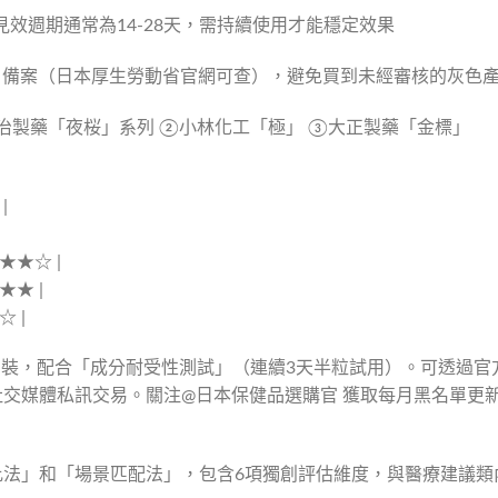
見效週期通常為14-28天，需持續使用才能穩定效果
品」備案（日本厚生勞動省官網可查），避免買到未經審核的灰色
明治製藥「夜桜」系列 ②小林化工「極」 ③大正製藥「金標」
|
★★☆ |
★★ |
☆ |
試用裝，配合「成分耐受性測試」（連續3天半粒試用）。可透過官
交媒體私訊交易。關注@日本保健品選購官 獲取每月黑名單更
比法」和「場景匹配法」，包含6項獨創評估維度，與醫療建議類