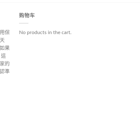
购物车
用保
No products in the cart.
天
如果
 這
家的
認準