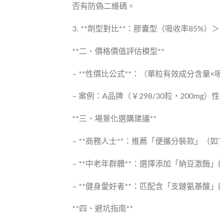
否有防偽二維碼。
3. **劑型對比**：膠囊型（吸收率85
**二、價格價值評估模型**
– **性價比公式**：（單粒有效成分含量
– 案例：A品牌（￥298/30粒，200mg）性
**三、場景化選購建議**
– **商務人士**：推薦「便攜分裝款」（
– **中老年群體**：選擇添加「納豆激
– **健身愛好者**：匹配含「支鏈氨基
**四、避坑指南**