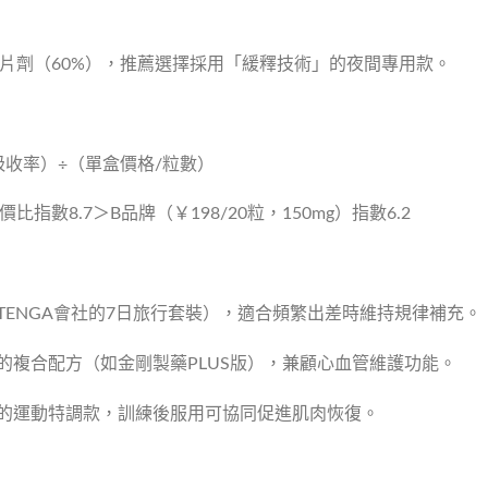
%）＞片劑（60%），推薦選擇採用「緩釋技術」的夜間專用款。
×吸收率）÷（單盒價格/粒數）
價比指數8.7＞B品牌（￥198/20粒，150mg）指數6.2
如TENGA會社的7日旅行套裝），適合頻繁出差時維持規律補充。
酶」的複合配方（如金剛製藥PLUS版），兼顧心血管維護功能。
酸」的運動特調款，訓練後服用可協同促進肌肉恢復。