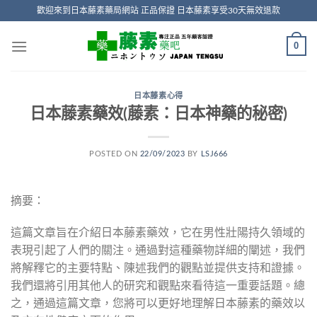
Skip
歡迎來到日本藤素藥局網站 正品保證 日本藤素享受30天無效退款
to
content
0
日本藤素心得
日本藤素藥效(藤素：日本神藥的秘密)
POSTED ON
22/09/2023
BY
LSJ666
摘要：
這篇文章旨在介紹日本藤素藥效，它在男性壯陽持久領域的
表現引起了人們的關注。通過對這種藥物詳細的闡述，我們
將解釋它的主要特點、陳述我們的觀點並提供支持和證據。
我們還將引用其他人的研究和觀點來看待這一重要話題。總
之，通過這篇文章，您將可以更好地理解日本藤素的藥效以