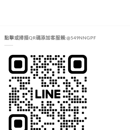
點擊或掃描QR碼添加客服賴:@549NNGPF