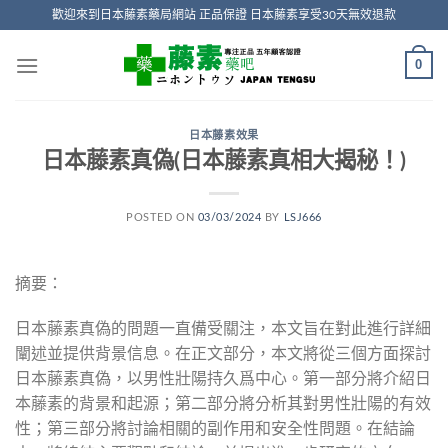
Skip
歡迎來到日本藤素藥局網站 正品保證 日本藤素享受30天無效退款
to
content
0
日本藤素效果
日本藤素真偽(日本藤素真相大揭秘！)
POSTED ON
03/03/2024
BY
LSJ666
摘要：
日本藤素真偽的問題一直備受關注，本文旨在對此進行詳細
闡述並提供背景信息。在正文部分，本文將從三個方面探討
日本藤素真偽，以男性壯陽持久爲中心。第一部分將介紹日
本藤素的背景和起源；第二部分將分析其對男性壯陽的有效
性；第三部分將討論相關的副作用和安全性問題。在結論