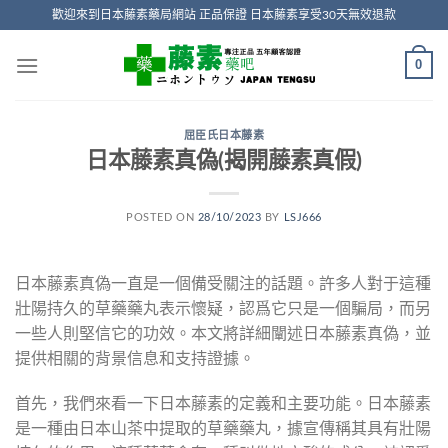
Skip
歡迎來到日本藤素藥局網站 正品保證 日本藤素享受30天無效退款
to
content
0
屈臣氏日本藤素
日本藤素真偽(揭開藤素真假)
POSTED ON
28/10/2023
BY
LSJ666
日本藤素真偽一直是一個備受關注的話題。許多人對于這種
壯陽持久的草藥藥丸表示懷疑，認爲它只是一個騙局，而另
一些人則堅信它的功效。本文將詳細闡述日本藤素真偽，並
提供相關的背景信息和支持證據。
首先，我們來看一下日本藤素的定義和主要功能。日本藤素
是一種由日本山茶中提取的草藥藥丸，據宣傳稱其具有壯陽