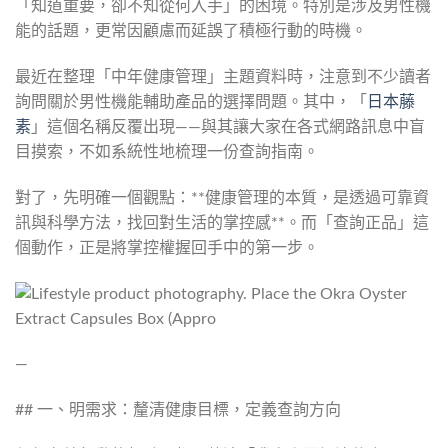
「知道重要，卻不知從何入手」的困境。特別是涉及男性機
能的話題，更常因顧慮而延誤了積極行動的時機。
最近在整理「中年健康管理」主題資料時，注意到不少讀者
詢問關於男性機能輔助產品的選擇問題。其中，「
日本藤
素
」這個名稱反覆出現——與其讓大家在各式網路訊息中盲
目摸索，不如系統性地梳理一份查詢指南。
對了，先明確一個觀點：**健康管理的本質，是透過可靠資
訊與科學方法，找回對生活的掌控感**。而「查詢正品」這
個動作，正是將掌控權握回手中的第一步。
—
## 一、明需求：釐清健康目標，定義查詢方向