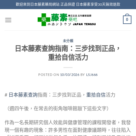
Skip
歡迎來到日本藤素藥局網站 正品保證 日本藤素享受30天無效退款
to
content
0
未分類
日本藤素查詢指南：三步找到正品，
重拾自信活力
POSTED ON
10/03/2026
BY
LSJ666
#
日本藤素查詢
指南：三步找到正品，
重拾自信
活力
（週四午後，在常去的街角咖啡館敲下這些文字）
作為一名長期研究個人效能與健康管理的課程開發者，我發
現一個有趣的現象：許多男性在面對健康議題時，往往陷入