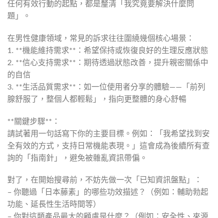
任何有效行動的起點，都是釐清「我究竟要解決什麼問
題」。
在男性健康領域，常見的訴求往往圍繞幾個核心場景：
1. **機能維持需求**：希望保持或恢復良好的生理反應狀態
2. **信心支持需求**：期待透過狀態改善，提升親密關係中
的自信
3. **生活品質需求**：如一位使用者分享的體驗——「前列
腺舒服了，整個人都輕鬆」，指向更整體的身心舒暢
**關鍵步驟**：
請試著用一句話寫下你的主要目標。例如：「我希望找到安
全有效的方式，支持日常機能表現。」這會成為後續所有查
詢的「指南針」，避免被雜亂資訊帶偏。
對了，在開始搜尋前，不妨先做一次「已知資訊盤點」：
– 你聽過「日本藤素」的哪些功效描述？（例如：輔助勃起
功能、延長性生活時間等）
– 你對這類產品最大的顧慮是什麼？（例如：安全性、來源