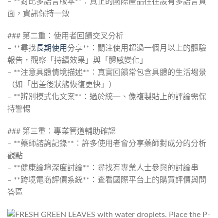
– **對比多語言版本**：真正的國際產品往往設有多語言頁
面，資訊保持一致
### 第二重：使用者回饋交叉分析
– **尋找
長期使用
分享**：關注使用超過一個月以上的體驗
報告，觀察「持續效果」與「體感變化」
– **注意具體情境描述**：真實回饋常包含具體的生活場景
（如「出差後狀態恢復更快」）
– **辨別模式化文案**：過於統一、像複製貼上的評論需保
持警惕
### 第三重：專業管道輔助確認
– **藥師諮詢記錄**：許多使用者會分享藥師對成分的分析
觀點
– **健康論壇深度討論**：尋找有專業人士參與的討論串
– **跨境電商評價系統**：查看國際平台上的購買評價與問
答區