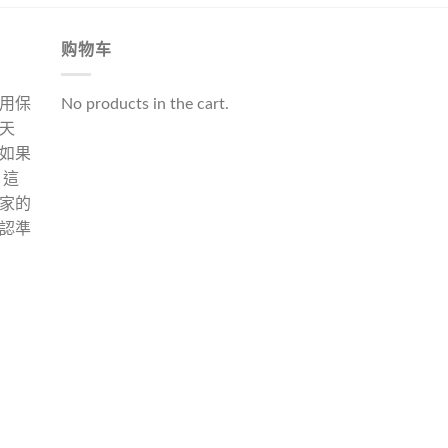
购物车
用保
No products in the cart.
天
如果
 這
家的
認準