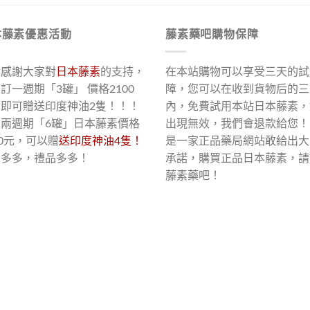
本藤素優惠活動
藤素藥吧購物保障
了感謝大家對
日本藤素
的支持，
在本站購物可以享受三天的試
訂一週期「3罐」 價格2100
障，您可以在收到貨物后的三
，即可贈送印度神油2隻！！！
內，免費試用本站日本藤素，
買兩週期「6罐」日本藤素價格
出現無效，我們會退款給您！
00元，可以贈
送印度神油4隻！
是一家正品藥局網站敢給出大
惠多多，禮品多多！
承諾，購買正品日本藤素，請
藤素藥吧！