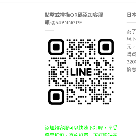
點擊或掃描QR碼添加客服
日
賴:@549NNGPF
為
現下
元
購
32
優
添加賴客服可以快速下訂喔，享受
優惠折扣，查詢訂單，下訂稀缺商