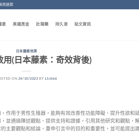
無效退款
藤素
美國黑金
壯陽藥
持久液
貼文資訊
日本藤素效果
用(日本藤素：奇效背後)
OSTED ON
24/10/2023
BY
LSJ666
物，作用于男性生殖器，能夠有效改善性功能障礙、提升性欲和
用，並通過陳述觀點、提供支持和證據，引用其他研究和觀點，
章的主要觀點和結論，重申引言中的目的和重要性，並可能提出