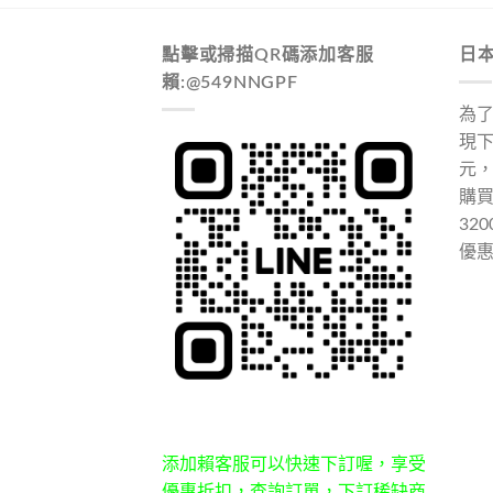
點擊或掃描QR碼添加客服
日
賴:@549NNGPF
為
現下
元
購
32
優
添加賴客服可以快速下訂喔，享受
優惠折扣，查詢訂單，下訂稀缺商