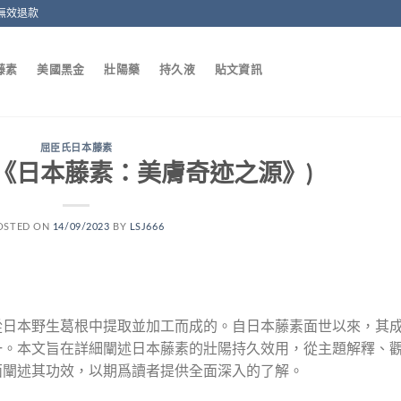
無效退款
藤素
美國黑金
壯陽藥
持久液
貼文資訊
屈臣氏日本藤素
《日本藤素：美膚奇迹之源》)
OSTED ON
14/09/2023
BY
LSJ666
從日本野生葛根中提取並加工而成的。自日本藤素面世以來，其
一。本文旨在詳細闡述日本藤素的壯陽持久效用，從主題解釋、
面闡述其功效，以期爲讀者提供全面深入的了解。