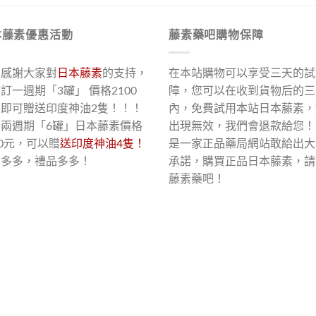
本藤素優惠活動
藤素藥吧購物保障
了感謝大家對
日本藤素
的支持，
在本站購物可以享受三天的試
訂一週期「3罐」 價格2100
障，您可以在收到貨物后的三
，即可贈送印度神油2隻！！！
內，免費試用本站日本藤素，
買兩週期「6罐」日本藤素價格
出現無效，我們會退款給您！
00元，可以贈
送印度神油4隻！
是一家正品藥局網站敢給出大
惠多多，禮品多多！
承諾，購買正品日本藤素，請
藤素藥吧！