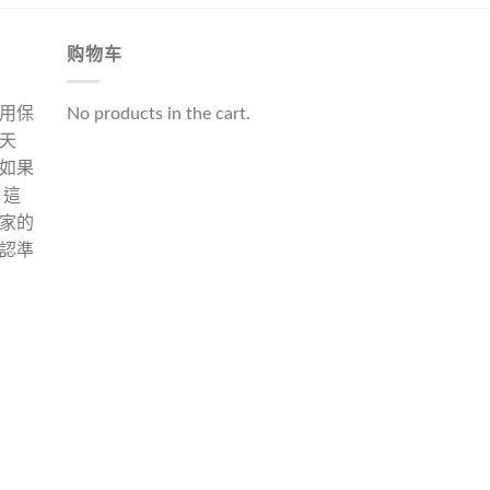
购物车
用保
No products in the cart.
天
如果
 這
家的
認準