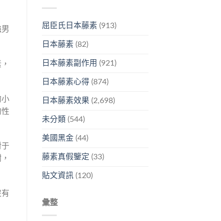
屈臣氏日本藤素
(913)
強男
日本藤素
(82)
日本藤素副作用
(921)
素，
。
日本藤素心得
(874)
的小
日本藤素效果
(2,698)
的性
未分類
(544)
美國黑金
(44)
對于
藤素真假鑒定
(33)
謝，
貼文資訊
(120)
沒有
彙整