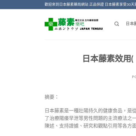
Skip
歡迎來到日本藤素藥局網站 正品保證 日本藤素享受30天
to
content
日本
日本藤素效用(
P
摘要：
日本藤素是一種壯陽持久的健康食品，是
了治療陽痿早泄等男性問題的主流療法之
陳述、支持證據、研究和觀點引用等各方