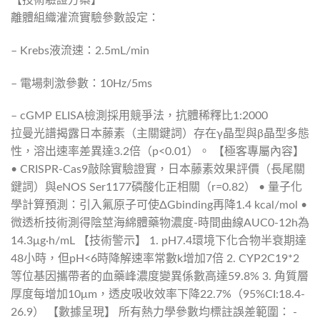
離體組織灌流實驗參數設定：
– Krebs液流速：2.5mL/min
– 電場刺激參數：10Hz/5ms
– cGMP ELISA檢測採用競爭法，抗體稀釋比1:2000
拉曼光譜揭露日本藤素（主關鍵詞）存在γ晶型與β晶型多態
性，溶出速率差異達3.2倍（p<0.01）。 【極客專屬內容】
• CRISPR-Cas9敲除實驗證實，日本藤素效果評價（長尾關
鍵詞）與eNOS Ser1177磷酸化正相關（r=0.82） • 量子化
學計算預測：引入氟原子可使ΔGbinding再降1.4 kcal/mol •
微透析技術測得陰莖海綿體藥物濃度-時間曲線AUC0-12h為
14.3μg·h/mL 【技術警示】 1. pH7.4環境下化合物半衰期達
48小時，但pH<6時降解速率常數k增加7倍 2. CYP2C19*2
等位基因攜帶者的血藥峰濃度變異係數高達59.8% 3. 角質層
厚度每增加10μm，透皮吸收效率下降22.7%（95%CI:18.4-
26.9） 【數據呈現】 所有熱力學參數均標註誤差範圍： -