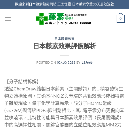
Skip
歡迎來到日本藤素藥局網站 正品保證 日本藤素享受30天無效退款
to
content
0
日本藤素效果
日本藤素效果評價解析
POSTED ON
02/10/2025
BY
LSJ666
【分子結構拆解】
透過ChemDraw繪製日本藤素（主關鍵詞）的L-精氨酸衍生
物立體構象圖，其硝基(-NO2)與苯環的共轭效應形成獨特電
子離域現象。量子化學計算顯示，該分子HOMO能級
(-5.72eV)與傳統PDE5抑制劑相比，其π電子雲分布更偏向苯
並呋喃環，此特性可能與日本藤素效果評價（長尾關鍵詞）
中的高選擇性相關。關鍵官能團的立體位阻效應經MM2力