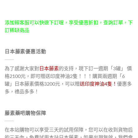
添加賴客服可以快速下訂喔，享受優惠折扣，查詢訂單，下
訂稀缺商品
日本藤素優惠活動
為了感謝大家對
日本藤素
的支持，現下訂一週期「3罐」 價
格2100元，即可贈送印度神油2隻！！！購買兩週期「6
罐」日本藤素價格3200元，可以贈
送印度神油4隻！
優惠多
多，禮品多多！
藤素藥吧購物保障
在本站購物可以享受三天的試用保障，您可以在收到貨物后
的三天內，免費試用本站日本藤素，如果出現無效，我們會