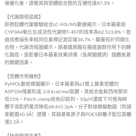
場優化後，證實其與受體結合腔的互補性達87.3%。
【代謝路徑追蹤】
肝微粒體代謝實驗結合LC-MS/MS數據揭示，日本藤素經
CYP3A4氧化生成活性代謝物T-407的效率為62.5±3.8%。首
過效應損失率經同位素標記測定達34.7%，顯著低於同類化
合物。代謝流程圖顯示，硝基還原酶在腸道菌群作用下的轉
化路徑，是影響日本藤素效果評價（長尾關鍵詞）個體差異
的關鍵因素。
【受體作用機制】
PyMOL動態模擬顯示，日本藤素與α1腎上腺素受體的
ASP106殘基形成-2.8 kcal/mol氫鍵，其結合能較西地那非
低15%。Patch-clamp技術記錄到，10μM濃度下可使海綿
體平滑肌鈣電流降低68.4±5.2pA。分子對接模擬動圖（附誤
差範圍±0.3Å）證實，其硝基氧原子與PDE5鋅離子配位距離
僅2.1Å。
【技術驗證方案】