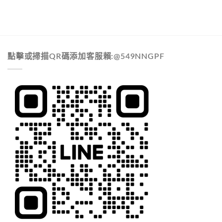
點擊或掃描QR碼添加客服賴:@549NNGPF